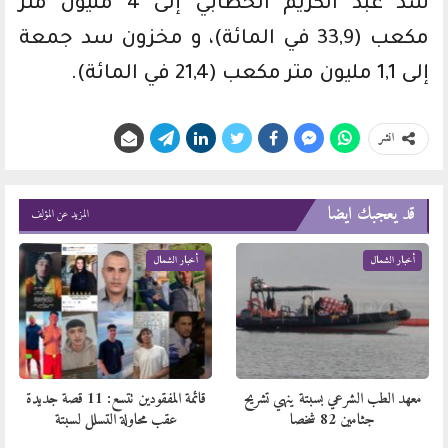
سد عبد الكريم الخطابي إلى 4 مليون متر
مكعب (33,9 في المائة)، و مخزون سد جمعة
إلى 1,1 مليون متر مكعب (21,4 في المائة).
انشر
قد يعجبك ايضا
المزيد عن المؤلف
أخبار الشمال
أخبار الشمال
معهد الطب الشرعي بسبتة ينهي تشريح
قائمة المفقودين تتسع: 11 قصة جديدة
جثامين 82 شخصا
عقب محاولة التسلل لسبتة