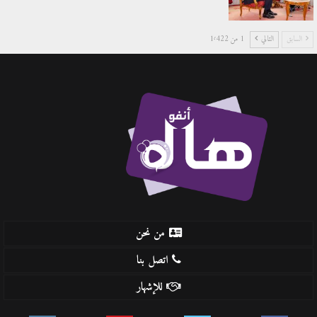
السابق
التالي
1 من 1٬422
من نحن
اتصل بنا
للإشهار