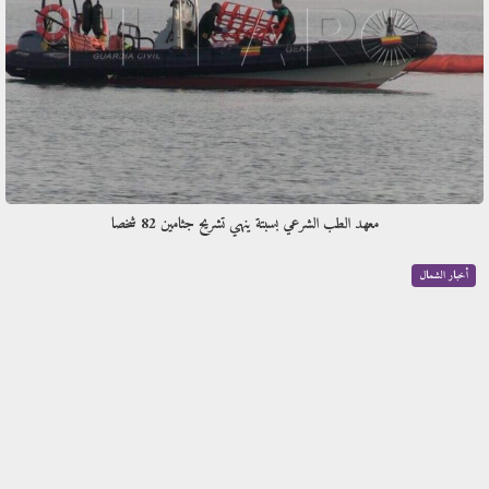
معهد الطب الشرعي بسبتة ينهي تشريح جثامين 82 شخصا
أخبار الشمال