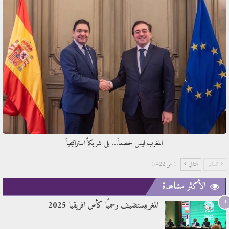
المغرب ليس خصماً… بل شريكاً استراتيجياً
السابق
التالي
1 من 1٬422
الأكثر مشاهدة
1
المغربيستضيف رسميًا كأس افريقيا 2025