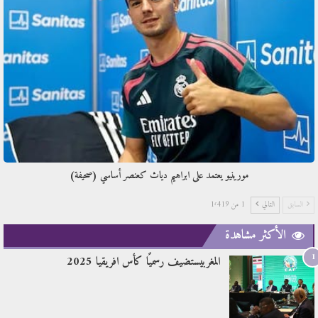
مورينيو يعتمد على ابراهيم دياث كعنصر أساسي (صحيفة)
السابق
التالي
1 من 1٬419
الأكثر مشاهدة
1
المغربيستضيف رسميًا كأس افريقيا 2025