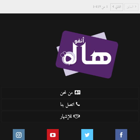
السابق
التالي
1 من 1٬419
من نحن
اتصل بنا
للإشهار