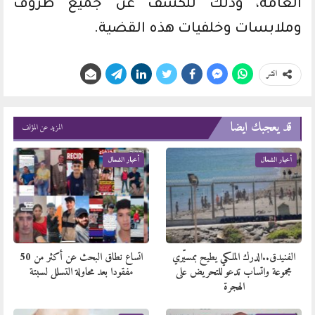
العامة، وذلك للكشف عن جميع ظروف
وملابسات وخلفيات هذه القضية.
انشر
قد يعجبك ايضا
المزيد عن المؤلف
أخبار الشمال
أخبار الشمال
الفنيدق..الدرك الملكي يطيح بمسيّري
اتساع نطاق البحث عن أكثر من 50
مجموعة واتساب تدعو للتحريض على
مفقودا بعد محاولة التسلل لسبتة
الهجرة