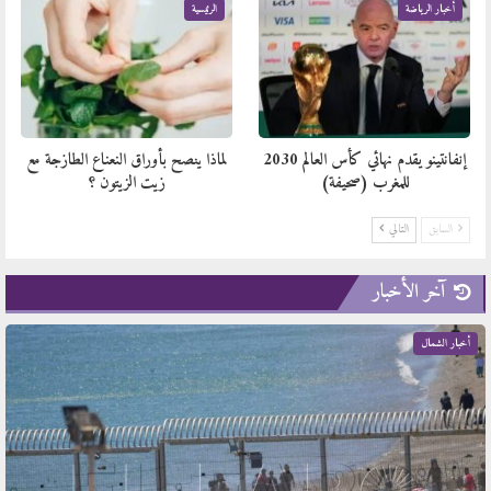
أخبار الرياضة
الرئيسية
إنفانتينو يقدم نهائي كأس العالم 2030
لماذا ينصح بأوراق النعناع الطازجة مع
للمغرب (صحيفة)
زيت الزيتون ؟
السابق
التالي
آخر الأخبار
أخبار الشمال