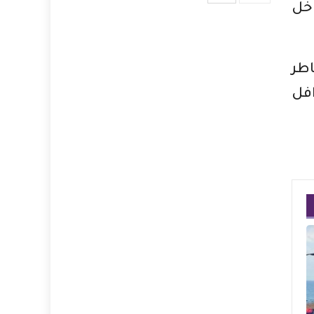
خل
اطر
افل