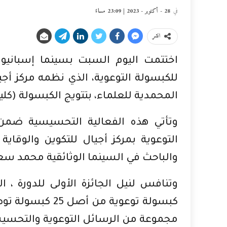
في
28 - أكتوبر - 2023 | 23:09 مساءً
انشر
اختتمت اليوم السبت بسينما إسبانيول
للكبسولة التوعوية، الذي نظمه مركز أجيا
المحمدية للعلماء، بتتويج الكبسولة (كليك) “CLIQUE” لمخرجتها مها 
وتأتي هذه الفعالية التحسيسية ضمن 
التوعوية بمركز أجيال للتكوين والوقاي
والباحث في السينما الوثائقية محمد سعي
كبسولة توعوية م
مجموعة من الرسائل التوعوية والتحسيس