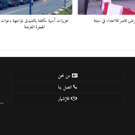
رض قاصر للاعتداء في سبتة
تعزيزات أمنية مكثفة بالفنيدق لمواجهة دعوات
الهجرة المغرضة
من نحن
اتصل بنا
k
للإشهار