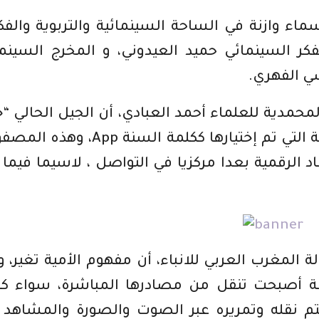
ء وازنة في الساحة السينمائية والتربوية والفك
كر السينمائي حميد العيدوني، و المخرج السينم
سي الفهري.
المحمدية للعلماء أحمد العبادي، أن الجيل الحالي “
رقمي بإمتياز “، حيث أنه سنة 2010 الكلمة التي تم إختيارها ككلمة السنة p
د الرقمية بعدا مركزيا في التواصل ، لاسيما فيما 
 المغرب العربي للانباء، أن مفهوم الأمية تغير، 
ة أصبحت تنقل من مصادرها المباشرة، سواء كا
تم نقله وتمريره عبر الصوت والصورة والمشاهد 