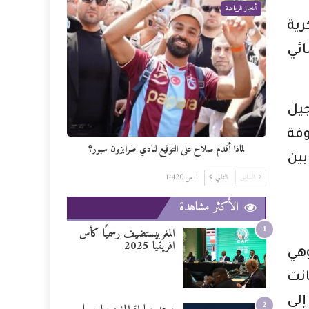
أخبار الرياضة
رية
ائي
جيل
Ap، وهذه المصفوفة
لماذا أقدم صلاح على التوقيع لنادي طرابزون سبور؟
بين
السابق
التالي
1 من 1٬420
الأكثر مشاهدة
1
المغربيستضيف رسميًا كأس
افريقيا 2025
وهي
نت
إلى
2