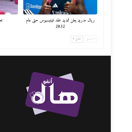
ريال مدريد يعلن تمديد عقد فينيسيوس حتى عام
تع
2032
السابق
التالي