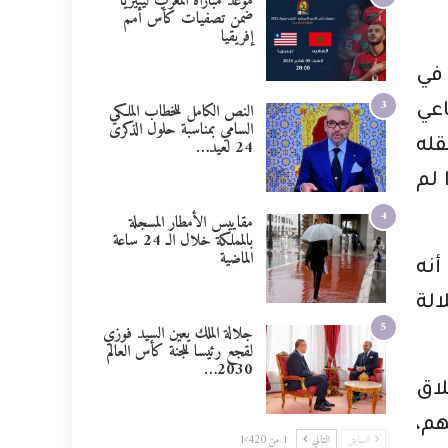
موعد مباراة المغرب ليبيريا
ضمن تصفيات كأس أمم
إفريقيا
 في
3
النص الكامل للخطاب الملكي
اعي
السامي بمناسبة حلول الذكرى
24 لعيد…
قله
 لم
4
مقاييس الأمطار المسجلة
بالمملكة خلال الـ 24 ساعة
الماضية
أنه
الة
5
جلالة الملك يعين السيد فوزي
لقجع رئيسا للجنة كأس العالم
2030…
لاق
هم،
السابق
التالي
1 من 1٬420