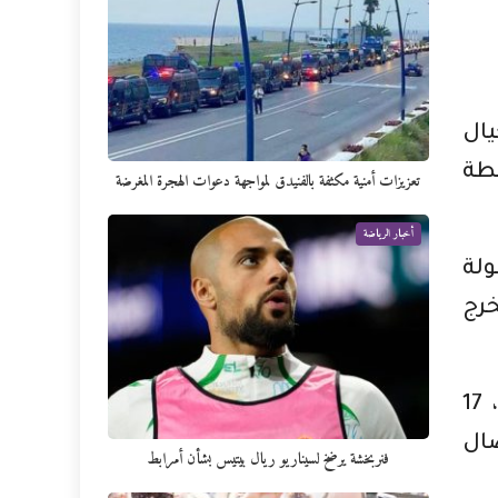
يال
بطة
تعزيزات أمنية مكثفة بالفنيدق لمواجهة دعوات الهجرة المغرضة
أخبار الرياضة
ولة
خرج
وتنافس لنيل الجائزة الأولى للدورة ، التي اختير لها هذه السنة موضوع «البعد الرقمي»، 17
يصال
فنربخشة يرضخ لسيناريو ريال بيتيس بشأن أمرابط