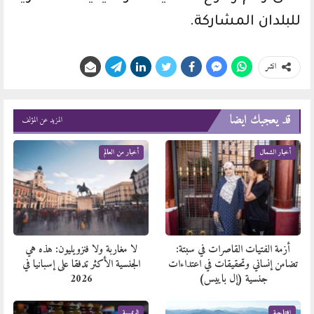
للبلدان المشاركة.
انشر
قد يعجبك ايضا
المزيد عن المؤلف
أخبار الشمال
أخبار من العالم
أزمة الفتيات القاصرات في سبتة:
لا مغاربة ولا فنزويليون: هذه هي
تضامن إنساني وتحقيقات في اعتداءات
الجنسية الأكثر تدفقا على إسبانيا في
جنسية (إل باييس)
2026
افتتاحية
الرئيسية