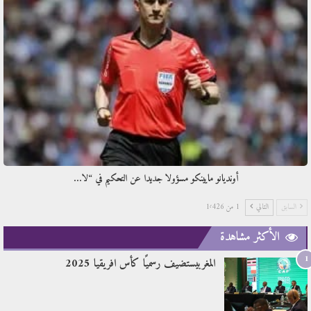
أونديانو مايينكو مسؤولا جديدا عن التحكيم في “لا…
السابق
التالي
1 من 1٬426
الأكثر مشاهدة
1
المغربيستضيف رسميًا كأس افريقيا 2025