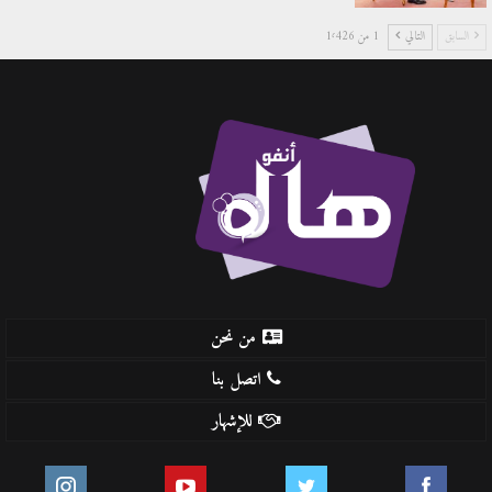
السابق
التالي
1 من 1٬426
من نحن
اتصل بنا
للإشهار