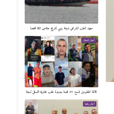
معهد الطب الشرعي بسبتة ينهي تشريح جثامين 82 شخصا
أخبار الشمال
قائمة المفقودين تتسع: 11 قصة جديدة عقب محاولة التسلل لسبتة
أخبار وطنية