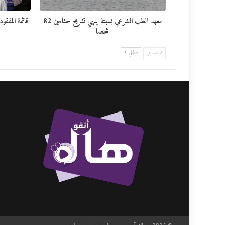
معهد الطب الشرعي بسبتة ينهي تشريح جثامين 82
شخصا
السابق
التالي
© 2026 - هالة أنفو. جميع الحقوق محفوظة.