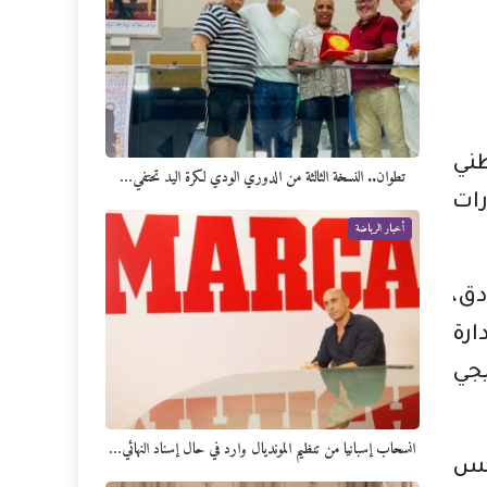
طني
تطوان.. النسخة الثالثة من الدوري الودي لكرة اليد تحتفي…
رات
أخبار الرياضة
دق،
ارة
يجي
انسحاب إسبانيا من تنظيم المونديال وارد في حال إسناد النهائي…
كس