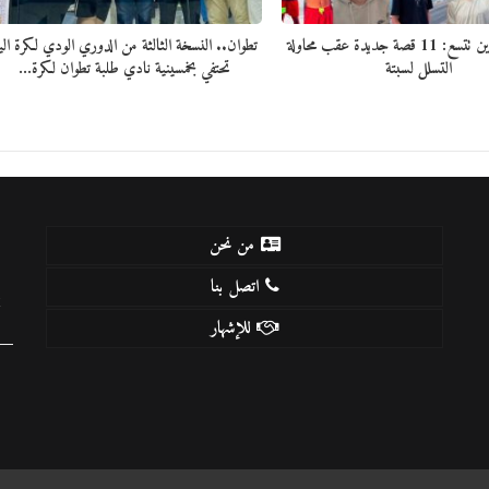
قائمة المفقودين تتسع: 11 قصة جديدة عقب محاولة
تطوان.. النسخة الثالثة من الدوري الودي لكرة الي
التسلل لسبتة
تحتفي بخمسينية نادي طلبة تطوان لكرة…
من نحن
اتصل بنا
k
للإشهار