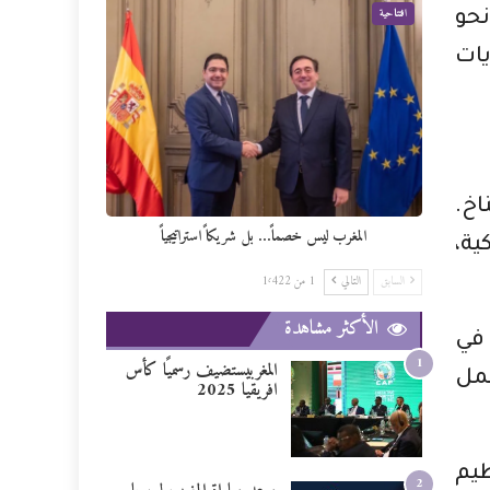
افتتاحية
تجه نحو
يات
اخ.
المغرب ليس خصماً… بل شريكاً استراتيجياً
ية،
السابق
التالي
1 من 1٬422
الأكثر مشاهدة
 في
1
المغربيستضيف رسميًا كأس
مل
افريقيا 2025
ظيم
2