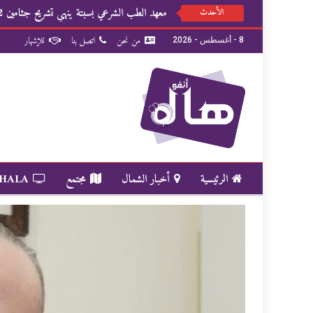
معهد الطب الشرعي بسبتة ينهي تشريح جثامين 82 شخصا
الأحدث
من نحن
اتصل بنا
للإشهار
8 - أغسطس - 2026
الرئيسية
أخبار الشمال
مجتمع
 HALA