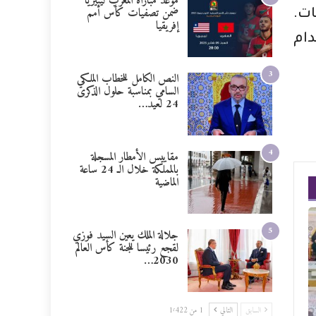
موعد مباراة المغرب ليبيريا
ضمن تصفيات كأس أمم
ات.
إفريقيا
ام
3
النص الكامل للخطاب الملكي
السامي بمناسبة حلول الذكرى
24 لعيد…
4
مقاييس الأمطار المسجلة
بالمملكة خلال الـ 24 ساعة
الماضية
5
جلالة الملك يعين السيد فوزي
لقجع رئيسا للجنة كأس العالم
2030…
السابق
التالي
1 من 1٬422