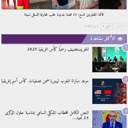
قائمة المفقودين تتسع: 11 قصة جديدة عقب محاولة التسلل لسبتة
السابق
التالي
1 من 1٬422
الأكثر مشاهدة
1
المغربيستضيف رسميًا كأس افريقيا 2025
2
موعد مباراة المغرب ليبيريا ضمن تصفيات كأس أمم إفريقيا
3
النص الكامل للخطاب الملكي السامي بمناسبة حلول الذكرى
24 لعيد…