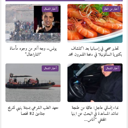
أخبار من العالم
أخبار الشمال
تحذير صحي في إسبانيا بعد اكتشاف
يونس.. وجه آخر من وجوه مأساة
بكتيريا السالمونيلا في دفعة القمرون مجمد
“التاراخال”
أخبار الشمال
أخبار الشمال
نداء إنساني عاجل: عائلة من طنجة
معهد الطب الشرعي بسبتة ينهي تشريح
تناشد المساعدة في البحث عن ابنها
جثامين 82 شخصا
المختفي “أناس…