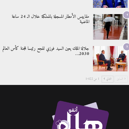
4
مقاييس الأمطار المسجلة بالمملكة خلال الـ 24 ساعة
الماضية
5
جلالة الملك يعين السيد فوزي لقجع رئيسا للجنة كأس العالم
2030…
السابق
التالي
1 من 1٬422