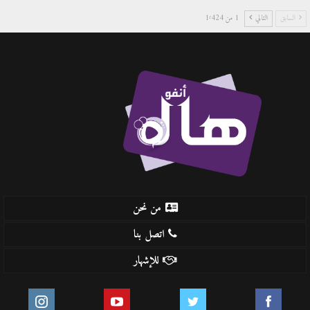
السابق
التالي
1 من 1٬424
من نحن
اتصل بنا
للإشهار