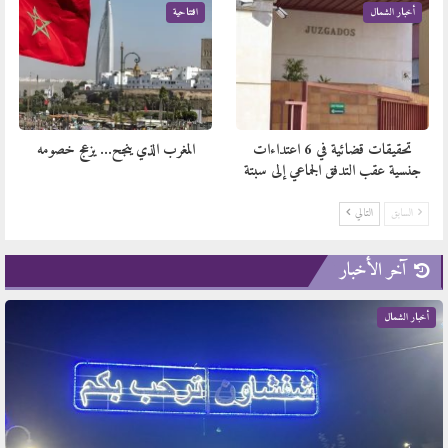
أخبار الشمال
افتتاحية
تحقيقات قضائية في 6 اعتداءات
المغرب الذي ينجح… يزعج خصومه
جنسية عقب التدفق الجماعي إلى سبتة
السابق
التالي
آخر الأخبار
أخبار الشمال