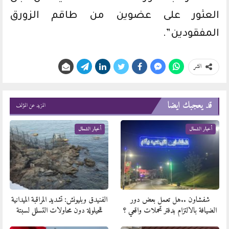
العثور على عضوين من طاقم الزورق
المفقودين”.
انشر
قد يعجبك ايضا
المزيد عن المؤلف
أخبار الشمال
أخبار الشمال
شفشاون ..هل تعمل بعض دور
الفنيدق وبليونش: تشديد المراقبة الميدانية
الضيافة بالالتزام بدفتر تحملات واقعي ؟
للحيلولة دون محاولات التسلل لسبتة