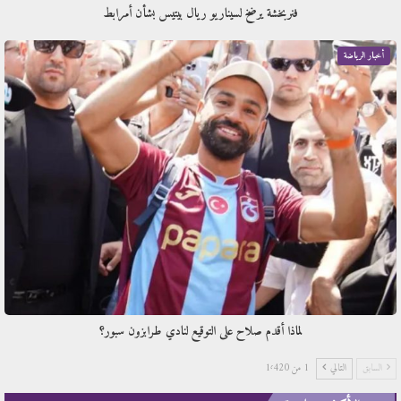
فنربخشة يرضخ لسيناريو ريال بيتيس بشأن أمرابط
أخبار الرياضة
لماذا أقدم صلاح على التوقيع لنادي طرابزون سبور؟
السابق
التالي
1 من 1٬420