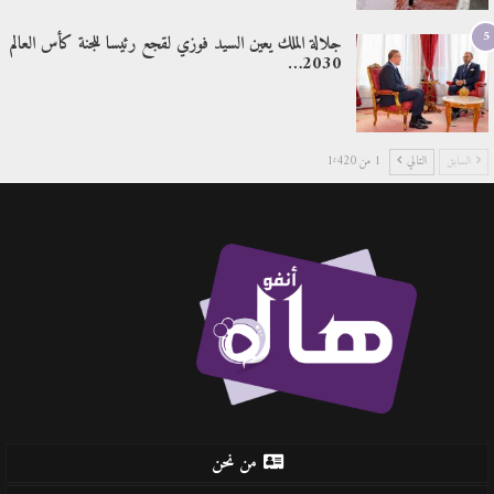
5
جلالة الملك يعين السيد فوزي لقجع رئيسا للجنة كأس العالم
2030…
السابق
التالي
1 من 1٬420
من نحن