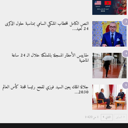
3
النص الكامل للخطاب الملكي السامي بمناسبة حلول الذكرى
24 لعيد…
4
مقاييس الأمطار المسجلة بالمملكة خلال الـ 24 ساعة
الماضية
5
جلالة الملك يعين السيد فوزي لقجع رئيسا للجنة كأس العالم
2030…
السابق
التالي
1 من 1٬420