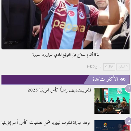
لماذا أقدم صلاح على التوقيع لنادي طرابزون سبور؟
السابق
التالي
1 من 1٬420
الأكثر مشاهدة
1
المغربيستضيف رسميًا كأس افريقيا 2025
2
موعد مباراة المغرب ليبيريا ضمن تصفيات كأس أمم إفريقيا