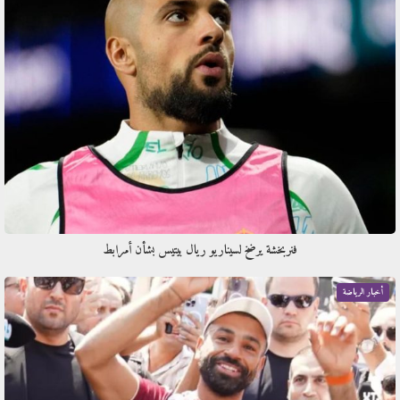
فنربخشة يرضخ لسيناريو ريال بيتيس بشأن أمرابط
أخبار الرياضة