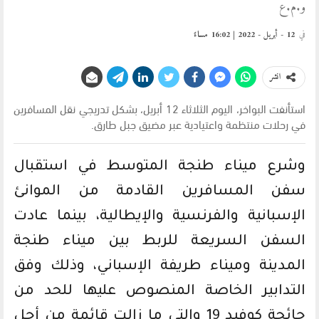
و.م.ع
في
12 - أبريل - 2022 | 16:02 مساءً
انشر
استأنفت البواخر، اليوم الثلاثاء 12 أبريل، بشكل تدريجي نقل المسافرين
في رحلات منتظمة واعتيادية عبر مضيق جبل طارق.
وشرع ميناء طنجة المتوسط في استقبال
سفن المسافرين القادمة من الموانئ
الإسبانية والفرنسية والإيطالية، بينما عادت
السفن السريعة للربط بين ميناء طنجة
المدينة وميناء طريفة الإسباني، وذلك وفق
التدابير الخاصة المنصوص عليها للحد من
جائحة كوفيد 19 والتي ما زالت قائمة من أجل