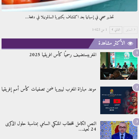
تحذير صحي في إسبانيا بعد اكتشاف بكتيريا السالمونيلا في دفعة…
السابق
التالي
1 من 1٬423
الأكثر مشاهدة
1
المغربيستضيف رسميًا كأس افريقيا 2025
2
موعد مباراة المغرب ليبيريا ضمن تصفيات كأس أمم إفريقيا
3
النص الكامل للخطاب الملكي السامي بمناسبة حلول الذكرى
24 لعيد…