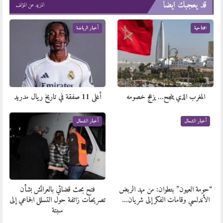
قد يعجبك ايضا
المزيد عن المؤلف
افتتاحية
أخبار الرياضة
المغرب الذي ينجح… يزعج خصومه
أغلى 11 صفقة في تاريخ ريال مدريد
أخبار الشمال
أخبار الشمال
“حومة العيون” بتطوان: من مهد الربض
فتح بحث قضائي بالعرائش بشأن
الأندلسي وقامات الفكر إلى شريان…
تصريحات زائفة حول التسلل الجماعي إلى
سبتة