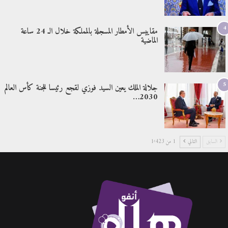
4
مقاييس الأمطار المسجلة بالمملكة خلال الـ 24 ساعة
الماضية
5
جلالة الملك يعين السيد فوزي لقجع رئيسا للجنة كأس العالم
2030…
السابق
التالي
1 من 1٬423