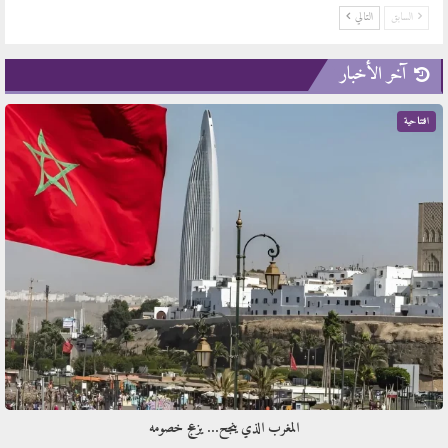
السابق
التالي
آخر الأخبار
افتتاحية
المغرب الذي ينجح… يزعج خصومه