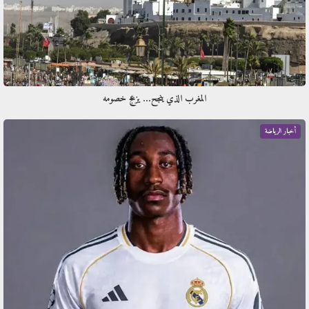
المغرب الذي ينجح… يزعج خصومه
أخبار الرياضة