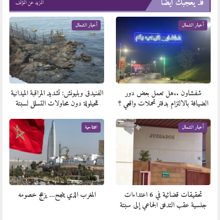
قد يعجبك ايضا
المزيد عن المؤلف
أخبار الشمال
أخبار الشمال
شفشاون ..هل تعمل بعض دور
الفنيدق وبليونش: تشديد المراقبة الميدانية
الضيافة بالالتزام بدفتر تحملات واقعي ؟
للحيلولة دون محاولات التسلل لسبتة
أخبار الشمال
افتتاحية
تحقيقات قضائية في 6 اعتداءات
المغرب الذي ينجح… يزعج خصومه
جنسية عقب التدفق الجماعي إلى سبتة