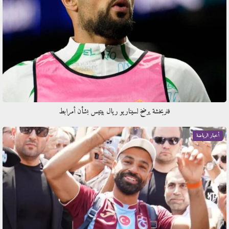
فنربخشة يرضخ لسيناريو ريال بيتيس بشأن أمرابط
أخبار الرياضة