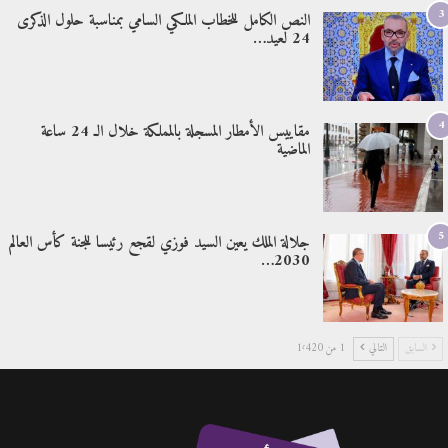
3
النص الكامل للخطاب الملكي السامي بمناسبة حلول الذكرى
24 لعيد…
4
مقاييس الأمطار المسجلة بالمملكة خلال الـ 24 ساعة
الماضية
5
جلالة الملك يعين السيد فوزي لقجع رئيسا للجنة كأس العالم
2030…
السابق
التالي
1 من 1٬420