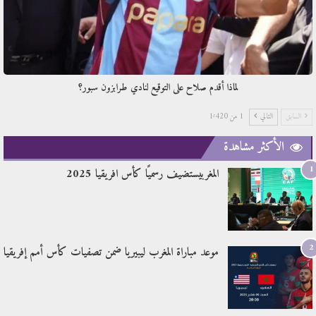
لماذا أقدم صلاح على التوقيع لنادي طرابزون سبور؟
السابق
التالي
1 من 1٬420
الأكثر مشاهدة
1
المغربيستضيف رسميًا كأس افريقيا 2025
2
موعد مباراة المغرب ليبيريا ضمن تصفيات كأس أمم إفريقيا