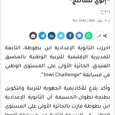
“إنوي تشالنج”
و.م.ع
في
4 - يوليو - 2022 | 23:02 مساءً
انشر
احرزت الثانوية الإعدادية ابن بطوطة، التابعة
للمديرية الإقليمية للتربية الوطنية بالمضيق
الفنيدق، الجائزة الأولى على المستوى الوطني
في مسابقة “Inwi Challenge”.
وأكد بلاغ للأكاديمية الجهوية للتربية والتكوين
بطنجة-تطوان-الحسيمة أن الثانوية الإعدادية
ابن بطوطة فازت بالجائزة الأولى على المستوى