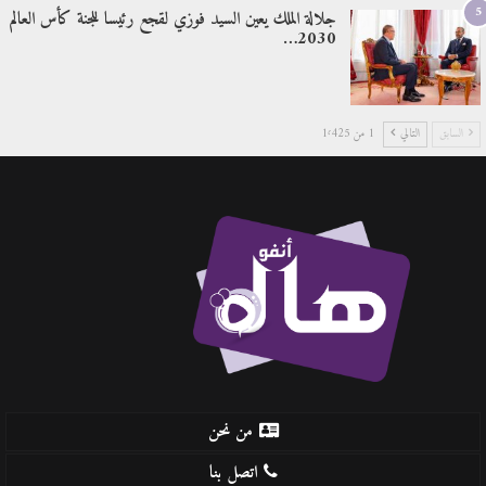
5
جلالة الملك يعين السيد فوزي لقجع رئيسا للجنة كأس العالم
2030…
السابق
التالي
1 من 1٬425
من نحن
اتصل بنا