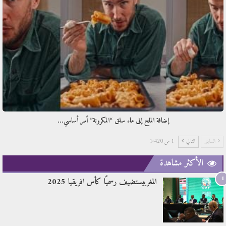
إضافة الملح إلى ماء سلق “المكرونة” أمر أساسي…
السابق
التالي
1 من 1٬420
الأكثر مشاهدة
1
المغربيستضيف رسميًا كأس افريقيا 2025