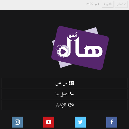
السابق
التالي
1 من 1٬420
من نحن
اتصل بنا
للإشهار