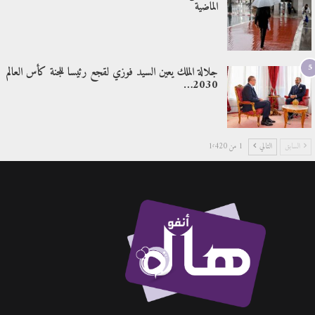
الماضية
5
جلالة الملك يعين السيد فوزي لقجع رئيسا للجنة كأس العالم
2030…
السابق
التالي
1 من 1٬420