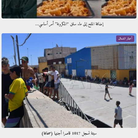
إضافة الملح إلى ماء سلق “المكرونة” أمر أساسي…
أخبار الشمال
سبتة تسجل 1017 قاصرا أجنبيا (صحافة)