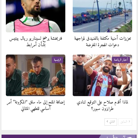
تعزيزات أمنية مكثفة بالفنيدق لمواجهة
فنربخشة يرضخ لسيناريو ريال بيتيس
دعوات الهجرة المغرضة
بشأن أمرابط
أخبار الرياضة
الرئيسية
لماذا أقدم صلاح على التوقيع لنادي
إضافة الملح إلى ماء سلق “المكرونة” أمر
طرابزون سبور؟
أساسي للطهي المثالي
السابق
التالي