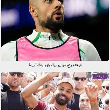
فنربخشة يرضخ لسيناريو ريال بيتيس بشأن أمرابط
أخبار الرياضة