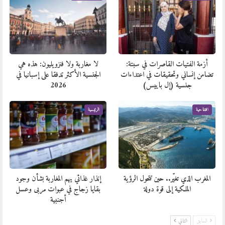
أزمة الفتيات القاصرات في سبتة:
لا مغاربة ولا فنزويليون: هذه هي
تضامن إنساني وتحقيقات في اعتداءات
الجنسية الأكثر تدفقا على إسبانيا في
جنسية (إل باييس)
2026
افتتاحية
الرئيسية
المغرب الذي تغيّر.. حين تتحول الرؤية
إنذار غذائي يهم المغاربة بشأن وجود
الملكية إلى قوة دولة
بقايا زجاج في عبوات مربى وعسل
أجنبية
السابق
التالي