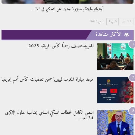
أونديانو مايينكو مسؤولا جديدا عن التحكيم في “لا…
السابق
التالي
1 من 1٬426
الأكثر مشاهدة
1
المغربيستضيف رسميًا كأس افريقيا 2025
2
موعد مباراة المغرب ليبيريا ضمن تصفيات كأس أمم إفريقيا
3
النص الكامل للخطاب الملكي السامي بمناسبة حلول الذكرى
24 لعيد…