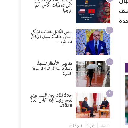
موعد مباراة المغرب ليبيريا
بال
ضمن تصفيات كأس أمم
إفريقيا
نصف
هذه
3
النص الكامل للخطاب الملكي
السامي بمناسبة حلول الذكرى
24 لعيد…
4
مقاييس الأمطار المسجلة
بالمملكة خلال الـ 24 ساعة
الماضية
5
جلالة الملك يعين السيد فوزي
لقجع رئيسا للجنة كأس العالم
2030…
السابق
التالي
1 من 1٬425