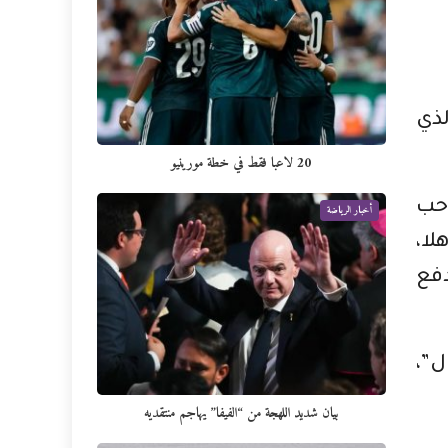
لذي
20 لاعبا فقط في خطة مورينيو
حب
أخبار الرياضة
ا،
فع
ل”،
بيان شديد اللهجة من “الفيفا” يهاجم منتقديه