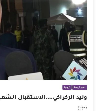
أخبار الرياضة
الرئيسية
وليد الركراكي….الاستقبال الشعب
و.م.ع