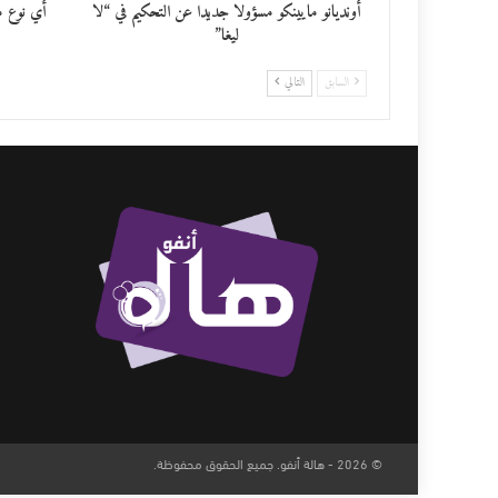
أونديانو مايينكو مسؤولا جديدا عن التحكيم في “لا
أي نوع م
ليغا”
السابق
التالي
© 2026 - هالة أنفو. جميع الحقوق محفوظة.