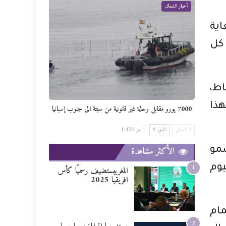
أخبار الشمال
اية
 كل
لاثاء بالرباط،
هذا
7000 يورو مقابل رحلة غير قانونية من سبتة الى جنوب إسبانيا
السابق
التالي
1 من 1٬425
الأكثر مشاهدة
سمو
يوم
1
المغربيستضيف رسميًا كأس
افريقيا 2025
مام
2