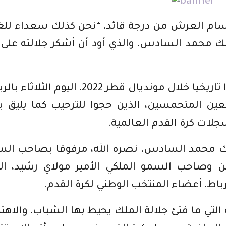
وسام العرش من درجة قائد، “نحن كذلك سعداء للغ
ك محمد السادس، والذي أود أن أشكر جلالته على
وحظي أسود الأطلس الذين دونوا مسارا تاريخيا خلال مونديال قطر 2022، اليوم الث
ن المتحمسين، الذين حجوا للترحيب كما يليق ب
جلات كرة القدم العالمية.
لك محمد السادس، نصره الله، مرفوقا بصاحب ال
ن وصاحب السمو الملكي الأمير مولاي رشيد، ال
رباط، أعضاء المنتخب الوطني لكرة القدم.
لتي ما فتئ جلالة الملك يحيط بها الشباب، والاهت