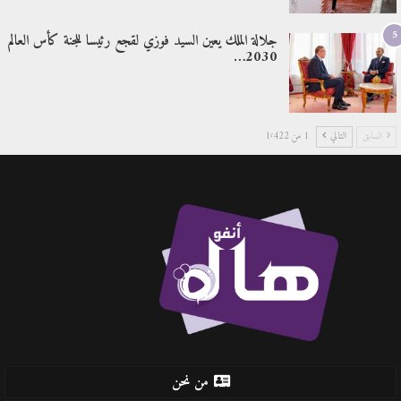
5
جلالة الملك يعين السيد فوزي لقجع رئيسا للجنة كأس العالم
2030…
السابق
التالي
1 من 1٬422
من نحن