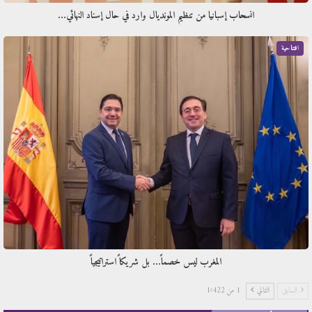
انسحاب إسبانيا من تنظيم المونديال وارد في حال إسناد النهائي…
افتتاحية
المغرب ليس خصماً… بل شريكاً استراتيجياً
السابق
التالي
1 من 1٬422