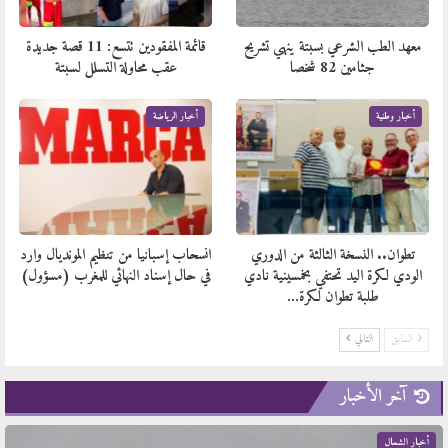
معهد الطب الشرعي بسبتة ينهي تشريح
قائمة المفقودين تتسع: 11 قصة جديدة
جثامين 82 شخصا
عقب محاولة التسلل لسبتة
أخبار وطنية
أخبار الرياضة
تطوان.. النسخة الثالثة من الدوري
انسحاب إسبانيا من تنظيم المونديال وارد
الودي لكرة اليد تحتفي بخمسينية نادي
في حال إسناد النهائي للمغرب (مسؤول)
طلبة تطوان لكرة…
السابق
التالي
آخر الأخبار
أخبار الشمال