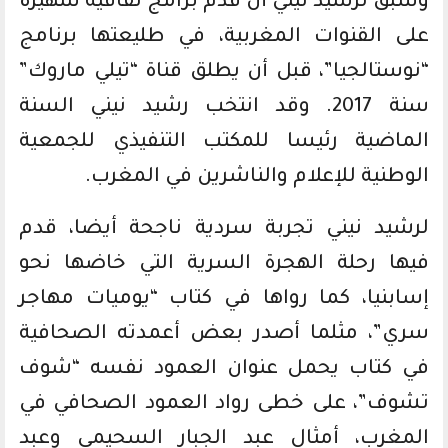
وسبق لرشيد نيني أن قدم برامج ثقافية شهيرة
على القنوات المغربية، في طليعتها برنامج
“نوستالجيا”، قبل أن يطلق قناة “تيلي ماروك”
سنة 2017. وقد انتخب رشيد نيني السنة
الماضية رئيسا للمكتب التنفيذي للجمعية
الوطنية للإعلام والناشرين في المغرب.
لرشيد نيني تجربة سردية ناجحة أيضا، قدم
فيها رحلة الهجرة السرية التي خاضها نحو
إسابنيا، كما رواها في كتاب “يوميات مهاجر
سري”، مثلما أصدر بعض أعمدته الصحافية
في كتاب يحمل عنوان العمود نفسه “شوف
تشوف”، على خطى رواد العمود الصحافي في
المغرب، أمثال عبد الجبار السحيمي وعبد