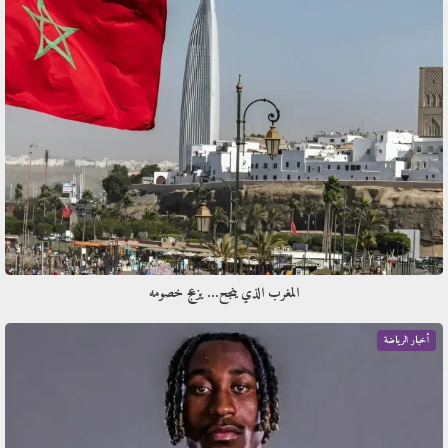
المغرب الذي ينجح… يزعج خصومه
أخبار الرياضة