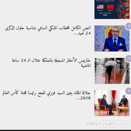
3
النص الكامل للخطاب الملكي السامي بمناسبة حلول الذكرى
24 لعيد…
4
مقاييس الأمطار المسجلة بالمملكة خلال الـ 24 ساعة
الماضية
5
جلالة الملك يعين السيد فوزي لقجع رئيسا للجنة كأس العالم
2030…
السابق
التالي
1 من 1٬424