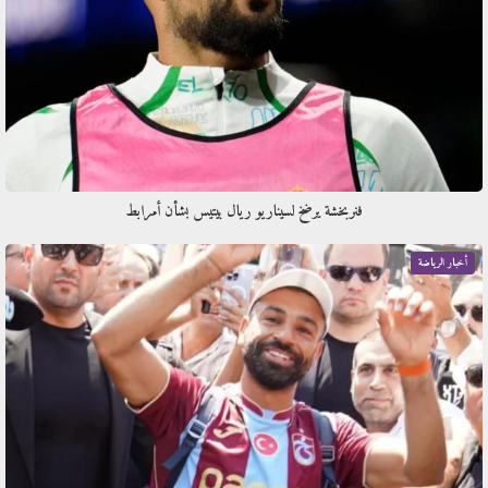
فنربخشة يرضخ لسيناريو ريال بيتيس بشأن أمرابط
أخبار الرياضة