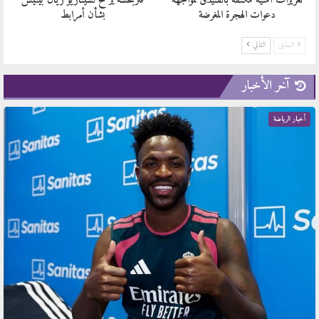
تعزيزات أمنية مكثفة بالفنيدق لمواجهة
فنربخشة يرضخ لسيناريو ريال بيتيس
دعوات الهجرة المغرضة
بشأن أمرابط
السابق
التالي
آخر الأخبار
أخبار الرياضة