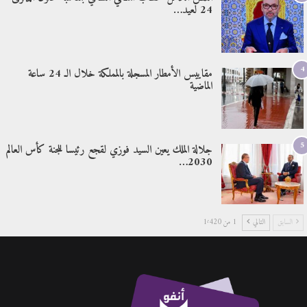
24 لعيد…
4
مقاييس الأمطار المسجلة بالمملكة خلال الـ 24 ساعة
الماضية
5
جلالة الملك يعين السيد فوزي لقجع رئيسا للجنة كأس العالم
2030…
السابق
التالي
1 من 1٬420