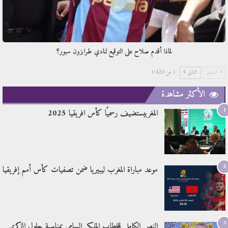
لماذا أقدم صلاح على التوقيع لنادي طرابزون سبور؟
السابق
التالي
1 من 1٬420
الأكثر مشاهدة
1
المغربيستضيف رسميًا كأس افريقيا 2025
2
موعد مباراة المغرب ليبيريا ضمن تصفيات كأس أمم إفريقيا
3
النص الكامل للخطاب الملكي السامي بمناسبة حلول الذكرى