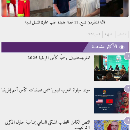
قائمة المفقودين تتسع: 11 قصة جديدة عقب محاولة التسلل لسبتة
السابق
التالي
1 من 1٬422
الأكثر مشاهدة
1
المغربيستضيف رسميًا كأس افريقيا 2025
2
موعد مباراة المغرب ليبيريا ضمن تصفيات كأس أمم إفريقيا
3
النص الكامل للخطاب الملكي السامي بمناسبة حلول الذكرى
24 لعيد…