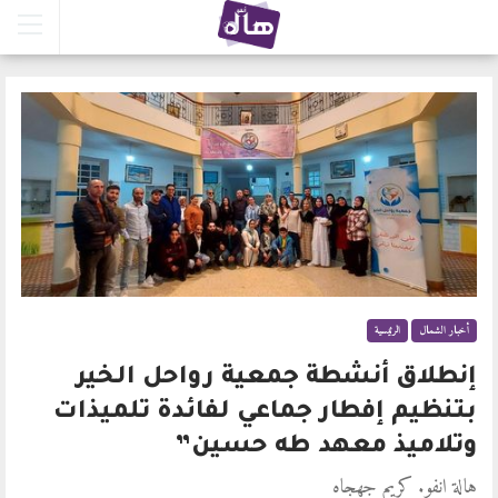
أخبار الشمال
الرئيسية
إنطلاق أنشطة جمعية رواحل الخير
بتنظيم إفطار جماعي لفائدة تلميذات
وتلاميذ معهد طه حسين”
هالة انفو. كريم جهجاه