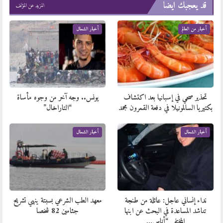
قد يعجبك ايضا
المزيد عن المؤلف
أخبار من العالم
أخبار الشمال
تحذير صحي في إسبانيا بعد اكتشاف
يونس.. وجه آخر من وجوه مأساة
بكتيريا السالمونيلا في دفعة القمرون مجمد
“التاراخال”
أخبار الشمال
أخبار الشمال
نداء إنساني عاجل: عائلة من طنجة
معهد الطب الشرعي بسبتة ينهي تشريح
تناشد المساعدة في البحث عن ابنها
جثامين 82 شخصا
المختفي “أناس…