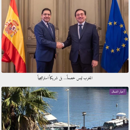
المغرب ليس خصماً… بل شريكاً استراتيجياً
أخبار الشمال