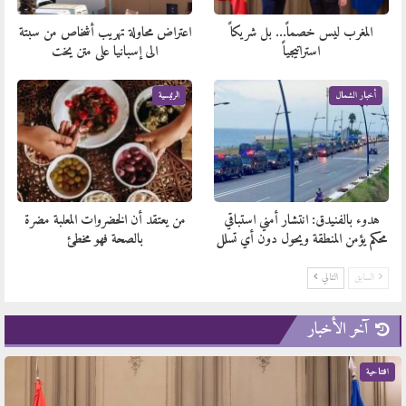
المغرب ليس خصماً… بل شريكاً
اعتراض محاولة تهريب أشخاص من سبتة
استراتيجياً
الى إسبانيا على متن يخت
أخبار الشمال
الرئيسية
هدوء بالفنيدق: انتشار أمني استباقي
من يعتقد أن الخضروات المعلبة مضرة
محكم يؤمن المنطقة ويحول دون أي تسلل
بالصحة فهو مخطئ
السابق
التالي
آخر الأخبار
افتتاحية