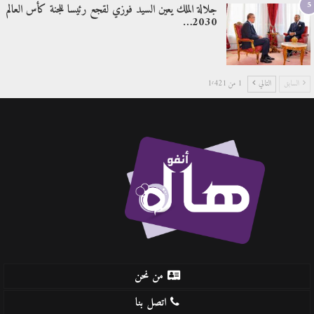
5
جلالة الملك يعين السيد فوزي لقجع رئيسا للجنة كأس العالم
2030…
السابق
التالي
1 من 1٬421
من نحن
اتصل بنا