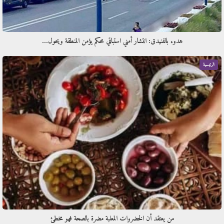
هدوء بالفنيدق: انتشار أمني استباقي محكم يؤمن المنطقة ويحول…
الرئيسية
من يعتقد أن الخضروات المعلبة مضرة بالصحة فهو مخطئ