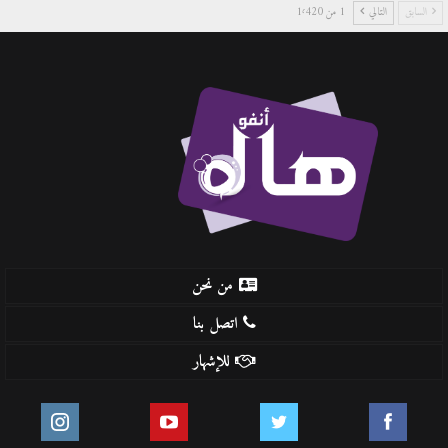
السابق
التالي
1 من 1٬420
من نحن
اتصل بنا
للإشهار