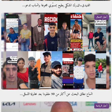
الفنيدق..الدرك الملكي يطيح بمسيّري مجموعة واتساب تدعو…
أخبار الشمال
اتساع نطاق البحث عن أكثر من 50 مفقودا بعد محاولة التسلل…
أخبار الرياضة