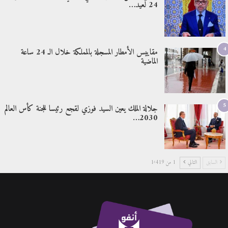
24 لعيد…
4
مقاييس الأمطار المسجلة بالمملكة خلال الـ 24 ساعة
الماضية
5
جلالة الملك يعين السيد فوزي لقجع رئيسا للجنة كأس العالم
2030…
السابق
التالي
1 من 1٬419