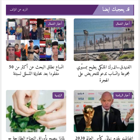
قد يعجبك ايضا
المزيد عن المؤلف
أخبار الشمال
أخبار الشمال
الفنيدق..الدرك الملكي يطيح بمسيّري
اتساع نطاق البحث عن أكثر من 50
مجموعة واتساب تدعو للتحريض على
مفقودا بعد محاولة التسلل لسبتة
الهجرة
أخبار الرياضة
الرئيسية
إنفانتينو يقدم نهائي كأس العالم 2030
لماذا ينصح بأوراق النعناع الطازجة مع