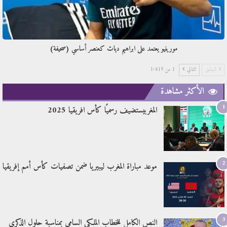
مورينيو يعتمد على ابراهيم دياث كعنصر أساسي (صحيفة)
السابق
التالي
1 من 1٬419
الأكثر مشاهدة
1
المغربيستضيف رسميًا كأس افريقيا 2025
2
موعد مباراة المغرب ليبيريا ضمن تصفيات كأس أمم إفريقيا
3
النص الكامل للخطاب الملكي السامي بمناسبة حلول الذكرى