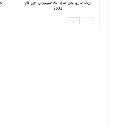
ريال مدريد يعلن تمديد عقد فينيسيوس حتى عام
تع
2032
السابق
التالي