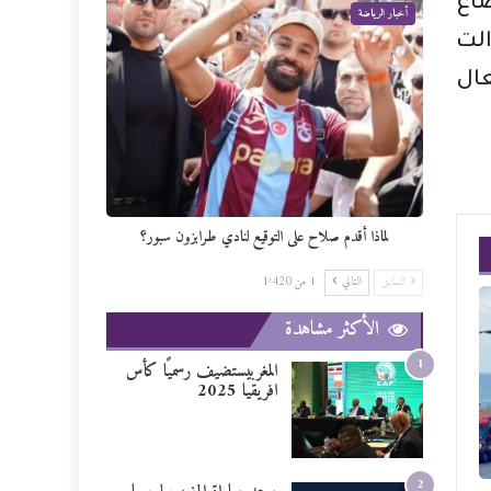
ضاع
أخبار الرياضة
الت
عال
لماذا أقدم صلاح على التوقيع لنادي طرابزون سبور؟
السابق
التالي
1 من 1٬420
الأكثر مشاهدة
1
المغربيستضيف رسميًا كأس
افريقيا 2025
2