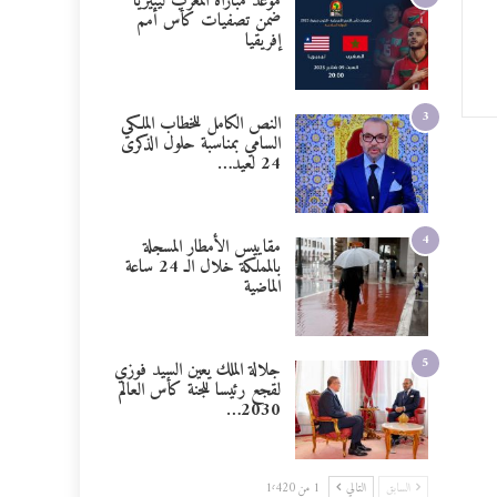
موعد مباراة المغرب ليبيريا
ضمن تصفيات كأس أمم
إفريقيا
3
النص الكامل للخطاب الملكي
السامي بمناسبة حلول الذكرى
24 لعيد…
4
مقاييس الأمطار المسجلة
بالمملكة خلال الـ 24 ساعة
الماضية
5
جلالة الملك يعين السيد فوزي
لقجع رئيسا للجنة كأس العالم
2030…
السابق
التالي
1 من 1٬420