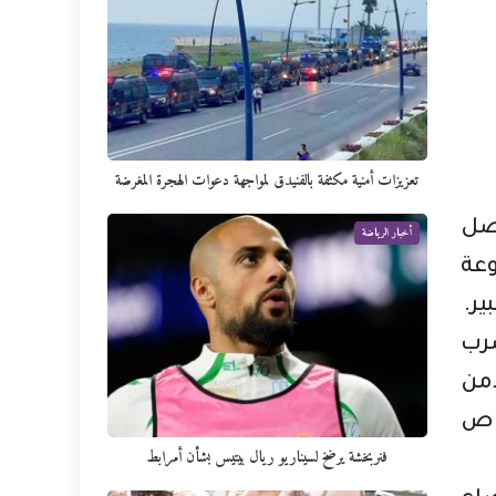
تعزيزات أمنية مكثفة بالفنيدق لمواجهة دعوات الهجرة المغرضة
صل
أخبار الرياضة
فوعة
ر.
ضرب
أمن
خاص
فنربخشة يرضخ لسيناريو ريال بيتيس بشأن أمرابط