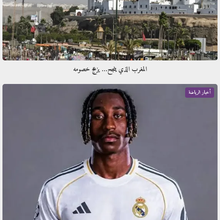
المغرب الذي ينجح… يزعج خصومه
أخبار الرياضة