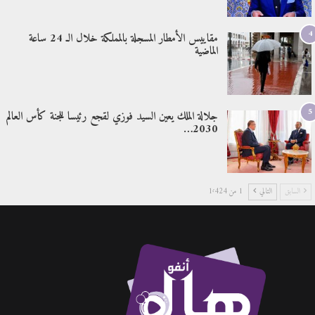
4
مقاييس الأمطار المسجلة بالمملكة خلال الـ 24 ساعة
الماضية
5
جلالة الملك يعين السيد فوزي لقجع رئيسا للجنة كأس العالم
2030…
السابق
التالي
1 من 1٬424