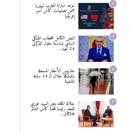
2
موعد مباراة المغرب ليبيريا
ضمن تصفيات كأس أمم
إفريقيا
3
النص الكامل للخطاب الملكي
السامي بمناسبة حلول الذكرى
24 لعيد…
4
مقاييس الأمطار المسجلة
بالمملكة خلال الـ 24 ساعة
الماضية
5
جلالة الملك يعين السيد فوزي
لقجع رئيسا للجنة كأس العالم
2030…