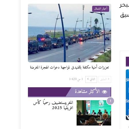
بحر
أخبار الشمال
سيق
تعزيزات أمنية مكثفة بالفنيدق لمواجهة دعوات الهجرة المغرضة
السابق
التالي
1 من 1٬420
الأكثر مشاهدة
1
المغربيستضيف رسميًا كأس
افريقيا 2025