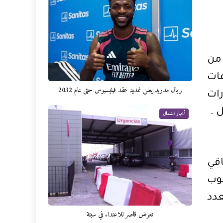
من
ات
ريال مدريد يعلن تمديد عقد فينيسيوس حتى عام 2032
رات
 .
أخبار الشمال
اقي
نوب
دد
تعرض قاصر للاعتداء في سبتة