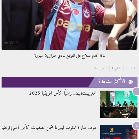
لماذا أقدم صلاح على التوقيع لنادي طرابزون سبور؟
السابق
التالي
1 من 1٬420
الأكثر مشاهدة
1
المغربيستضيف رسميًا كأس افريقيا 2025
2
موعد مباراة المغرب ليبيريا ضمن تصفيات كأس أمم إفريقيا