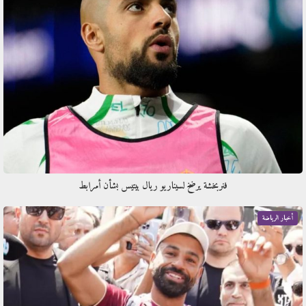
فنربخشة يرضخ لسيناريو ريال بيتيس بشأن أمرابط
أخبار الرياضة