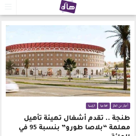
أخبار من العالم
افتتاحية
الرئيسية
طنجة .. تقدم أشغال تهيئة تأهيل
معلمة “بلاصا طورو” بنسبة 95 في