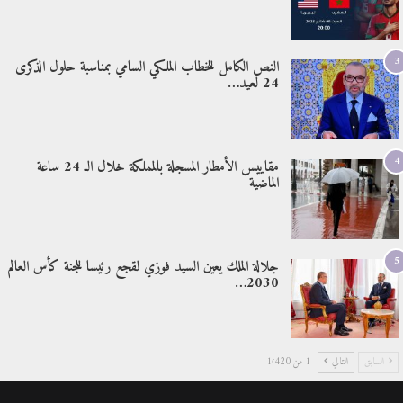
3
النص الكامل للخطاب الملكي السامي بمناسبة حلول الذكرى
24 لعيد…
4
مقاييس الأمطار المسجلة بالمملكة خلال الـ 24 ساعة
الماضية
5
جلالة الملك يعين السيد فوزي لقجع رئيسا للجنة كأس العالم
2030…
السابق
التالي
1 من 1٬420