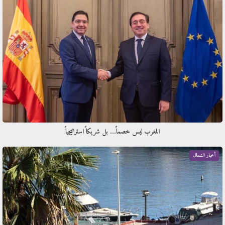
المغرب ليس خصماً… بل شريكاً استراتيجياً
أخبار الشمال