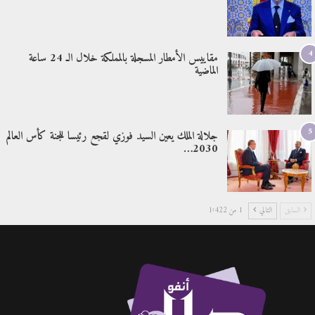
4
مقاييس الأمطار المسجلة بالمملكة خلال الـ 24 ساعة
الماضية
5
جلالة الملك يعين السيد فوزي لقجع رئيسا للجنة كأس العالم
2030…
السابق
التالي
1 من 1٬422