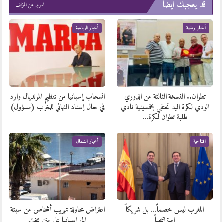
قد يعجبك ايضا
المزيد عن المؤلف
أخبار وطنية
أخبار الرياضة
تطوان.. النسخة الثالثة من الدوري
انسحاب إسبانيا من تنظيم المونديال وارد
الودي لكرة اليد تحتفي بخمسينية نادي
في حال إسناد النهائي للمغرب (مسؤول)
طلبة تطوان لكرة…
افتتاحية
أخبار الشمال
المغرب ليس خصماً… بل شريكاً
اعتراض محاولة تهريب أشخاص من سبتة
استراتيجياً
الى إسبانيا على متن يخت