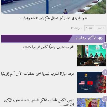
هدوء بالفنيدق: انتشار أمني استباقي محكم يؤمن المنطقة ويحول…
السابق
التالي
1 من 1٬422
الأكثر مشاهدة
1
المغربيستضيف رسميًا كأس افريقيا 2025
2
موعد مباراة المغرب ليبيريا ضمن تصفيات كأس أمم إفريقيا
3
النص الكامل للخطاب الملكي السامي بمناسبة حلول الذكرى
24 لعيد…