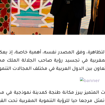
لتظاهرة، وفق المصدر نفسه، أهمية خاصة، إذ ي
المغربية في تجسيد رؤية صاحب الجلالة الملك م
عاون بين الدول العربية في مختلف المجالات التنمو
دث المتميز يبرز مكانة طنجة كمدينة نموذجية في م
مثل مرجعا حيا للرؤية التنموية المغربية تحت القي