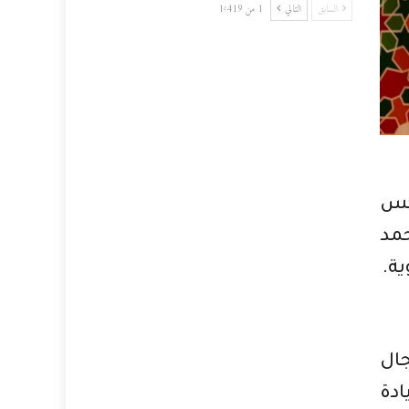
السابق
التالي
1 من 1٬419
عكس
حمد
ية.
جال
ادة