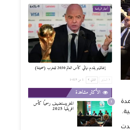
أخبار الرياضة
إنفانتينو يقدم نهائي كأس العالم 2030 للمغرب (صحيفة)
السابق
التالي
1 من 1٬419
الأكثر مشاهدة
1
مدة
المغربيستضيف رسميًا كأس
افريقيا 2025
ة.
قدت