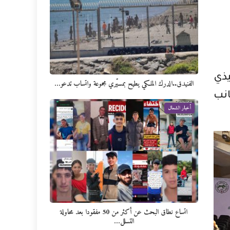
يذي
الفنيدق..الدرك الملكي يطيح بمسيّري مجموعة واتساب تدعو…
انب
أخبار الشمال
اتساع نطاق البحث عن أكثر من 50 مفقودا بعد محاولة
التسلل…