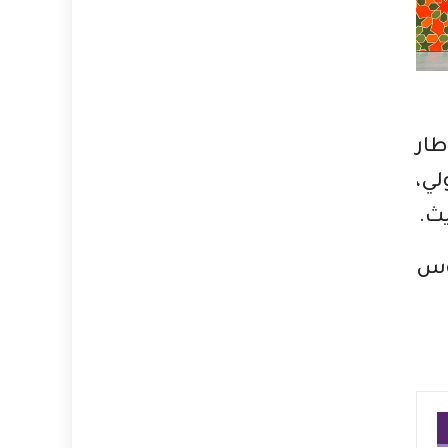
طار
لي،
ث.
موس