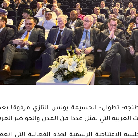
طنجة- تطوان- الحسيمة يونس التازي مرفوقا بع
لعربية التي تمثل عددا من المدن والحواضر العربي
ة الافتتاحية الرسمية لهذه الفعالية التي انع