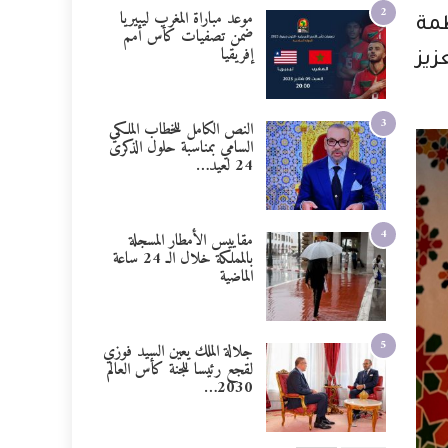
2
موعد مباراة المغرب ليبيريا
مة
ضمن تصفيات كأس أمم
إفريقيا
زيز
3
النص الكامل للخطاب الملكي
السامي بمناسبة حلول الذكرى
24 لعيد…
4
مقاييس الأمطار المسجلة
بالمملكة خلال الـ 24 ساعة
الماضية
5
جلالة الملك يعين السيد فوزي
لقجع رئيسا للجنة كأس العالم
2030…