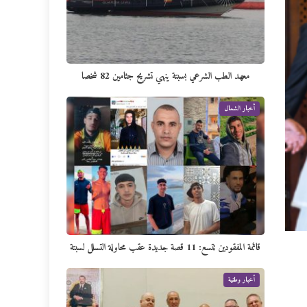
معهد الطب الشرعي بسبتة ينهي تشريح جثامين 82 شخصا
أخبار الشمال
قائمة المفقودين تتسع: 11 قصة جديدة عقب محاولة التسلل لسبتة
أخبار وطنية