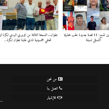
قائمة المفقودين تتسع: 11 قصة جديدة عقب محاولة
تطوان.. النسخة الثالثة من الدوري الودي لكرة الي
التسلل لسبتة
تحتفي بخمسينية نادي طلبة تطوان لكرة…
من نحن
اتصل بنا
k
للإشهار