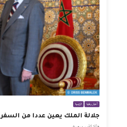
أخبار وطنية
الرئيسية
جلالة الملك يعين عددا من السفرا
هالة انفو. و.م.ع