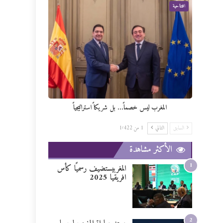
افتتاحية
المغرب ليس خصماً… بل شريكاً استراتيجياً
السابق
التالي
1 من 1٬422
الأكثر مشاهدة
1
المغربيستضيف رسميًا كأس
افريقيا 2025
2