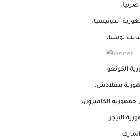
صربيا،
ورية أندونيسيا،
انت لوسيا،
ية الكونغو
هورية بنغلادش،
 جمهورية الكاميرون،
ية النيجر،
نمارك،