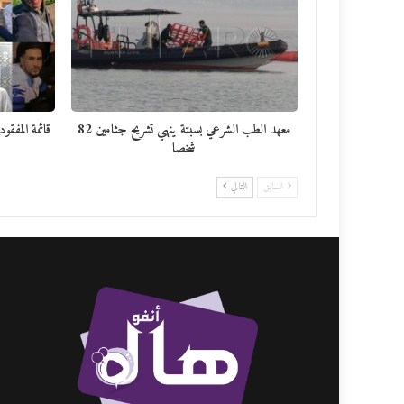
معهد الطب الشرعي بسبتة ينهي تشريح جثامين 82
شخصا
السابق
التالي