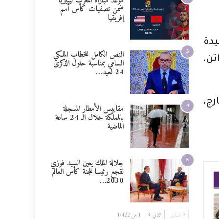
موعد مباراة المغرب ليبيريا
ضمن تصفيات كأس أمم
إفريقيا
يدة
3
النص الكامل للخطاب الملكي
تن،
السامي بمناسبة حلول الذكرى
24 لعيد…
رج،
4
مقاييس الأمطار المسجلة
بالمملكة خلال الـ 24 ساعة
الماضية
5
جلالة الملك يعين السيد فوزي
لقجع رئيسا للجنة كأس العالم
2030…
السابق
التالي
1 من 1٬422