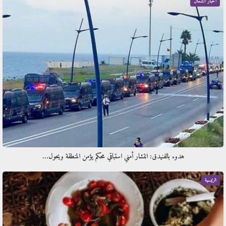
أخبار الشمال
هدوء بالفنيدق: انتشار أمني استباقي محكم يؤمن المنطقة ويحول…
الرئيسية