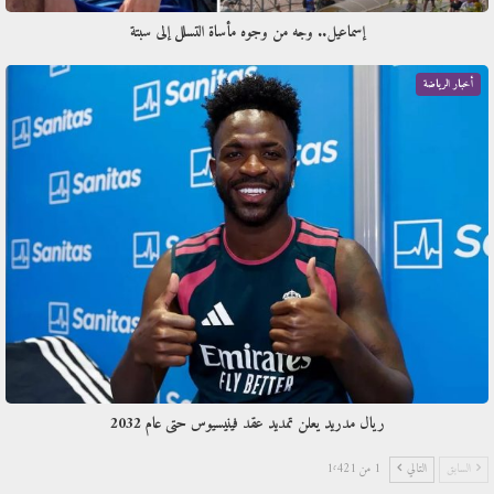
إسماعيل.. وجه من وجوه مأساة التسلل إلى سبتة
أخبار الرياضة
ريال مدريد يعلن تمديد عقد فينيسيوس حتى عام 2032
السابق
التالي
1 من 1٬421