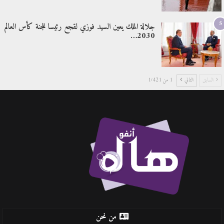
5
جلالة الملك يعين السيد فوزي لقجع رئيسا للجنة كأس العالم
2030…
السابق
التالي
1 من 1٬421
من نحن