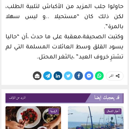
حاولوا جلب المزيد من الأكباش لتلبية الطلب،
لكن ذلك كان “مستحيلا ..و ليس سهلا
بالمرة”.
وكتبت الصحيفة،معقبة على ما حدث ،أن “حاليا
يسود القلق وسط العائلات المسلمة التي لم
تشترِ خروف العيد” ،بالثغر المحتل.
انشر
قد يعجبك ايضا
المزيد عن المؤلف
أخبار الشمال
الرئيسية