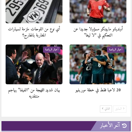
أونديانو مايينكو مسؤولا جديدا عن
أي نوع من اللوحات ملزمة لسيارات
التحكيم في “لا ليغا”
المغاربة بالخارج؟
أخبار الرياضة
أخبار الرياضة
20 لاعبا فقط في خطة مورينيو
بيان شديد اللهجة من “الفيفا” يهاجم
منتقديه
السابق
التالي
آخر الأخبار