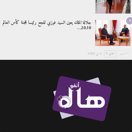
5
جلالة الملك يعين السيد فوزي لقجع رئيسا للجنة كأس العالم
2030…
السابق
التالي
1 من 1٬425