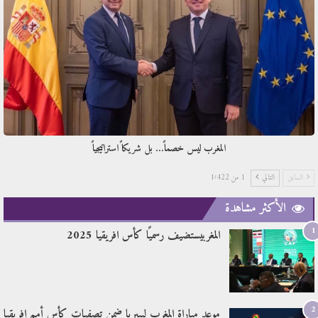
المغرب ليس خصماً… بل شريكاً استراتيجياً
السابق
التالي
1 من 1٬422
الأكثر مشاهدة
1
المغربيستضيف رسميًا كأس افريقيا 2025
2
موعد مباراة المغرب ليبيريا ضمن تصفيات كأس أمم إفريقيا