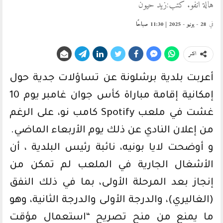
هالة انفو. كتب:زيد حيون
في
28 - يونيو - 2025 | 11:30 صباحًا
انشر
أعربت بلدية برشلونة عن تساؤلات جدية حول
إمكانية إقامة مباراة كأس جوان غامبر يوم 10
غشت في ملعب Spotify كامب نو، على الرغم
من إعلان النادي عن ذلك يوم الأربعاء الماضي.
و أوضحت لايا بونيه، نائبة رئيس البلدية ، أن
الأشغال الجارية في الملعب لم تمكن من
إنجاز بعد المرحلة الأولى، بما في ذلك النفق
(الغاليري)، والدرجة الأولى والدرجة الثانية، وهو
ما يمنع من منح تصريح “استعمال مؤقت