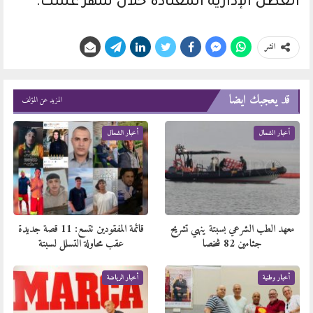
العطل الإدارية المعتادة خلال شهر غشت.
انشر
قد يعجبك ايضا
المزيد عن المؤلف
أخبار الشمال
أخبار الشمال
معهد الطب الشرعي بسبتة ينهي تشريح
قائمة المفقودين تتسع: 11 قصة جديدة
جثامين 82 شخصا
عقب محاولة التسلل لسبتة
أخبار وطنية
أخبار الرياضة