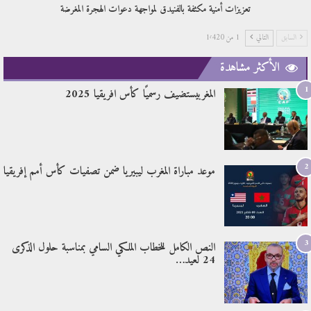
تعزيزات أمنية مكثفة بالفنيدق لمواجهة دعوات الهجرة المغرضة
السابق
التالي
1 من 1٬420
الأكثر مشاهدة
1
المغربيستضيف رسميًا كأس افريقيا 2025
2
موعد مباراة المغرب ليبيريا ضمن تصفيات كأس أمم إفريقيا
3
النص الكامل للخطاب الملكي السامي بمناسبة حلول الذكرى
24 لعيد…