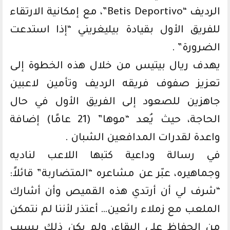
الرديف “Betis Deportivo”، مع إمكانية الارتقاء
للفريق الأول بقيادة بيليغريني “إذا استدعت
الضرورة” .
يهدف ريال بيتيس من خلال هذه الخطوة إلى
تعزيز صفوف فريقه الرديف وتأمين لاعبين
جاهزين للصعود إلى الفريق الأول في حال
الحاجة، حيث يُعد “موها” (21 عامًا) إضافة
واعدة لقدرات المدافعين الشبان .
في رسالة وداعية كتبها اللاعب لناديه
وجماهيره، عبّر عن مشاعره “المتضاربة” قائلاً:
“شرف لي أن أرتدي هذه القميص وأن أشارك
الملعب مع زملاء رائعين… أعتذر لأننا لم نتمكن
من الحفاظ على البقاء، ولم يكن ذلك بسبب