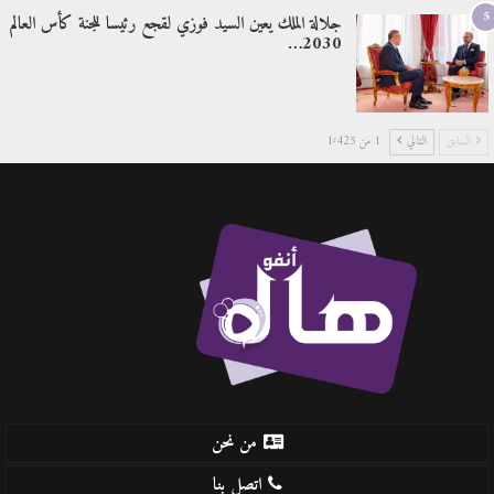
5
جلالة الملك يعين السيد فوزي لقجع رئيسا للجنة كأس العالم
2030…
السابق
التالي
1 من 1٬425
من نحن
اتصل بنا