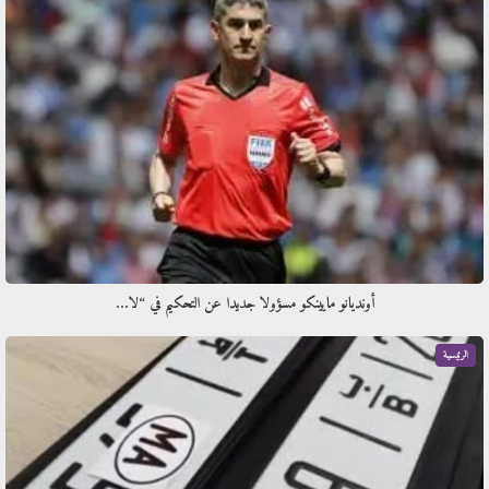
أونديانو مايينكو مسؤولا جديدا عن التحكيم في “لا…
الرئيسية