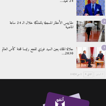
24 لعيد…
4
مقاييس الأمطار المسجلة بالمملكة خلال الـ 24 ساعة
الماضية
5
جلالة الملك يعين السيد فوزي لقجع رئيسا للجنة كأس العالم
2030…
السابق
التالي
1 من 1٬424