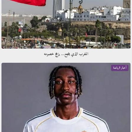
المغرب الذي ينجح… يزعج خصومه
أخبار الرياضة