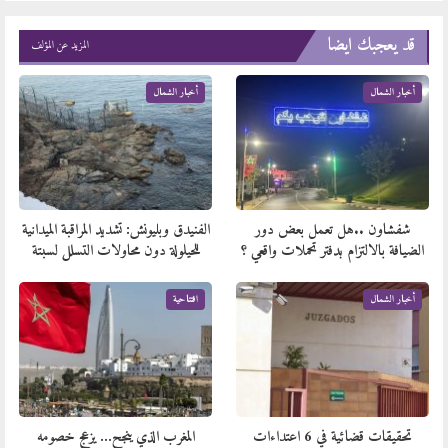
قد يعجبك ايضا
المزيد عن المؤلف
أخبار الشمال
أخبار الشمال
شفشاون ..هل تعمل بعض دور
الفنيدق وبليونش: تشديد المراقبة الميدانية
الضيافة بالالتزام بدفتر تحملات واقعي ؟
للحيلولة دون محاولات التسلل لسبتة
أخبار الشمال
افتتاحية
تحقيقات قضائية في 6 اعتداءات
المغرب الذي ينجح… يزعج خصومه