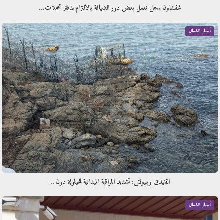
شفشاون ..هل تعمل بعض دور الضيافة بالالتزام بدفتر تحملات…
أخبار الشمال
الفنيدق وبليونش: تشديد المراقبة الميدانية للحيلولة دون…
أخبار الشمال