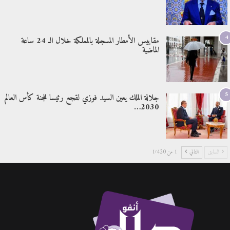
4
مقاييس الأمطار المسجلة بالمملكة خلال الـ 24 ساعة
الماضية
5
جلالة الملك يعين السيد فوزي لقجع رئيسا للجنة كأس العالم
2030…
السابق
التالي
1 من 1٬420