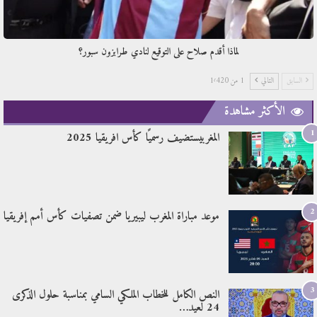
لماذا أقدم صلاح على التوقيع لنادي طرابزون سبور؟
السابق
التالي
1 من 1٬420
الأكثر مشاهدة
1
المغربيستضيف رسميًا كأس افريقيا 2025
2
موعد مباراة المغرب ليبيريا ضمن تصفيات كأس أمم إفريقيا
3
النص الكامل للخطاب الملكي السامي بمناسبة حلول الذكرى
24 لعيد…