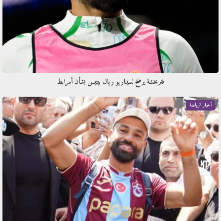
فنربخشة يرضخ لسيناريو ريال بيتيس بشأن أمرابط
أخبار الرياضة