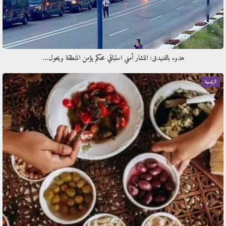
هدوء بالفنيدق: انتشار أمني استباقي محكم يؤمن المنطقة ويحول…
الرئيسية