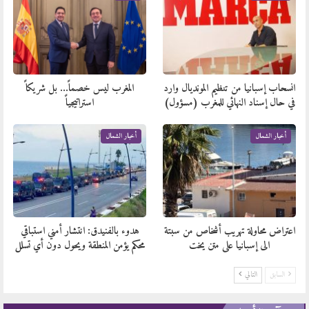
انسحاب إسبانيا من تنظيم المونديال وارد
المغرب ليس خصماً… بل شريكاً
في حال إسناد النهائي للمغرب (مسؤول)
استراتيجياً
أخبار الشمال
أخبار الشمال
اعتراض محاولة تهريب أشخاص من سبتة
هدوء بالفنيدق: انتشار أمني استباقي
الى إسبانيا على متن يخت
محكم يؤمن المنطقة ويحول دون أي تسلل
السابق
التالي