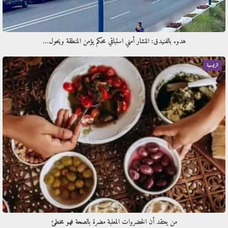
هدوء بالفنيدق: انتشار أمني استباقي محكم يؤمن المنطقة ويحول…
الرئيسية
من يعتقد أن الخضروات المعلبة مضرة بالصحة فهو مخطئ