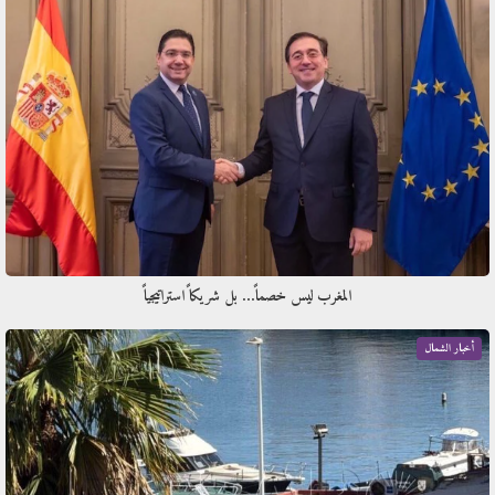
المغرب ليس خصماً… بل شريكاً استراتيجياً
أخبار الشمال