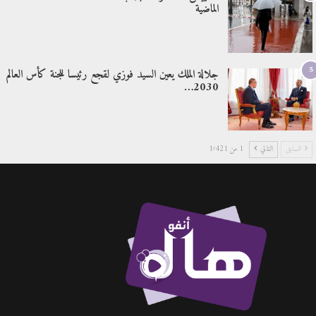
الماضية
5
جلالة الملك يعين السيد فوزي لقجع رئيسا للجنة كأس العالم
2030…
السابق
التالي
1 من 1٬421