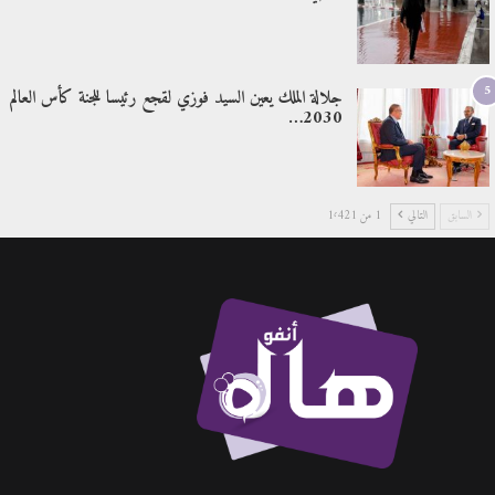
5
جلالة الملك يعين السيد فوزي لقجع رئيسا للجنة كأس العالم
2030…
السابق
التالي
1 من 1٬421