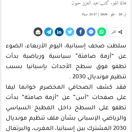
هالة انفو. كتب:عبد العزيز حيون
في
20 - مايو - 2026 | 21:17 مساءً
انشر
سلطت صحف إسبانية، اليوم الأربعاء، الضوء
عن “أزمة صامتة” سياسية ورياضية بدأت
تطفو فوق سطح الأحداث بإسبانيا بسبب
تنظيم مونديال 2030 .
فقد كشف الصحافي المخضرم خوانما ليفا
على صفحات “آس” عن “أزمة صامتة” بدأت
تطفو على السطح داخل المطبخ السياسي
والرياضي الإسباني بشأن ملف تنظيم مونديال
2030 المشترك بين إسبانيا، المغرب، والبرتغال