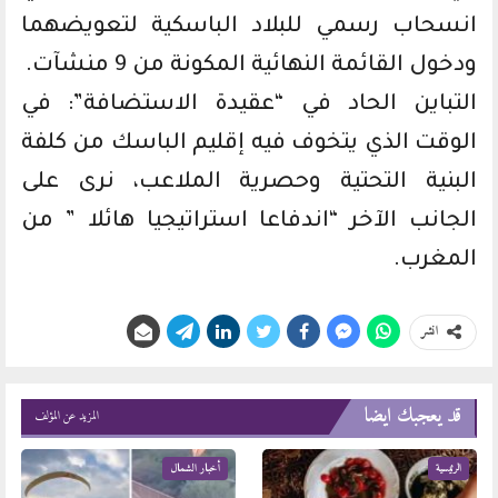
انسحاب رسمي للبلاد الباسكية لتعويضهما
ودخول القائمة النهائية المكونة من 9 منشآت.
التباين الحاد في “عقيدة الاستضافة”: في
الوقت الذي يتخوف فيه إقليم الباسك من كلفة
البنية التحتية وحصرية الملاعب، نرى على
الجانب الآخر “اندفاعا استراتيجيا هائلا ” من
المغرب.
انشر
قد يعجبك ايضا
المزيد عن المؤلف
الرئيسية
أخبار الشمال