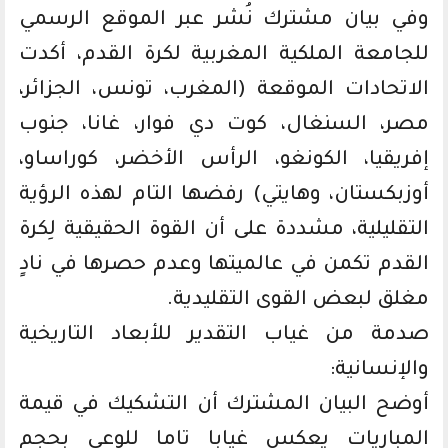
وفي بيان مشترك نُشر عبر الموقع الرسمي
للجامعة الملكية المغربية لكرة القدم، أكدت
الاتحادات الموقعة (المغرب، تونس، الجزائر،
مصر، السنغال، كوت دي فوار، غانا، جنوب
إفريقيا، الكونغو، الرأس الأخضر، كوراساو،
أوزبكستان، وهايتي) رفضها التام لهذه الرؤية
التقليلية، مشددة على أن القوة الحقيقية لِكرة
القدم تكمن في عالميتها وعدم حصرها في نادٍ
مغلق لبعض القوى التقليدية.
صدمة من غياب التقدير للأبعاد التاريخية
والإنسانية:
أوضح البيان المشترك أن التشكيك في قيمة
المباريات يعكس غيابا تاما للوعي بحجم