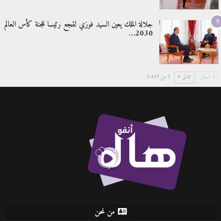
5
جلالة الملك يعين السيد فوزي لقجع رئيسا للجنة كأس العالم
2030…
السابق
التالي
1 من 1٬419
من نحن