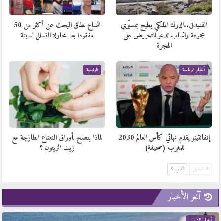
الفنيدق..الدرك الملكي يطيح بمسيّري
اتساع نطاق البحث عن أكثر من 50
مجموعة واتساب تدعو للتحريض على
مفقودا بعد محاولة التسلل لسبتة
الهجرة
أخبار الرياضة
الرئيسية
إنفانتينو يقدم نهائي كأس العالم 2030
لماذا ينصح بأوراق النعناع الطازجة مع
للمغرب (صحيفة)
زيت الزيتون ؟
السابق
التالي
آخر الأخبار
أخبار الشمال