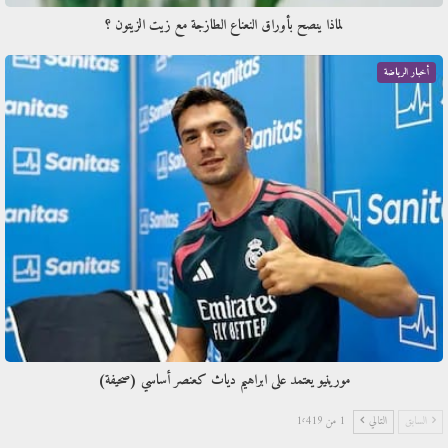
لماذا ينصح بأوراق النعناع الطازجة مع زيت الزيتون ؟
أخبار الرياضة
مورينيو يعتمد على ابراهيم دياث كعنصر أساسي (صحيفة)
السابق
التالي
1 من 1٬419