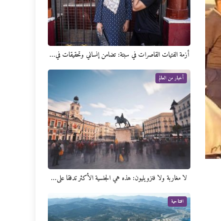
أزمة الفتيات القاصرات في سبتة: تضامن إنساني وتحقيقات في…
أخبار من العالم
لا مغاربة ولا فنزويليون: هذه هي الجنسية الأكثر تدفقا على…
افتتاحية