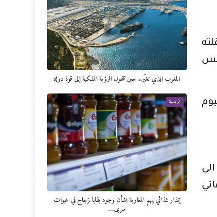
لته
امس
المغرب الذي تغيّر.. حين تتحول الرؤية الملكية إلى قوة دولة
يوم
الرئيسية
لى
ائي
إنذار غذائي يهم المغاربة بشأن وجود بقايا زجاج في عبوات
مربى…