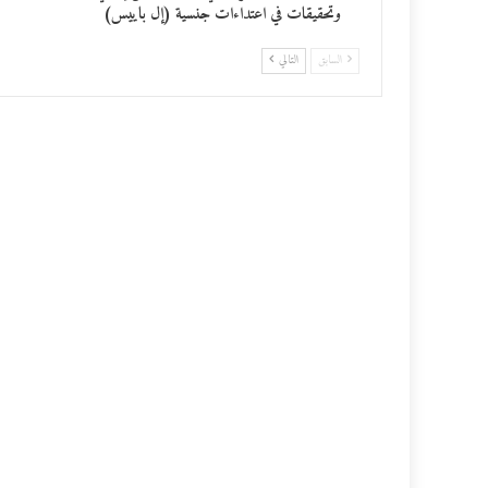
وتحقيقات في اعتداءات جنسية (إل باييس)
ت
السابق
التالي