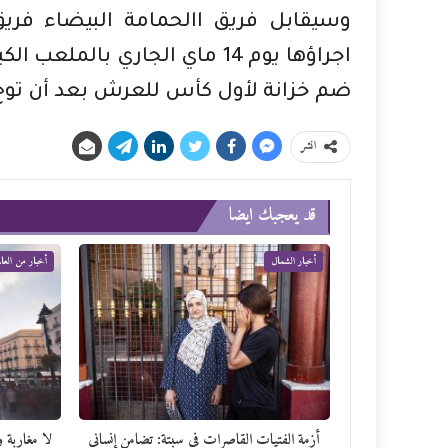
وسيقابل فريق االحمامة البيضاء فري
اجراؤها يوم 14 ماي الجاري بال
ضم خزانة لأول كأس للعرش بعد أن توج 
انشر
قد يعجبك ايضا
أخبار الشمال
أخبار من العالم
أزمة الفتيات القاصرات في سبتة: تضامن إنساني
لا مغاربة و