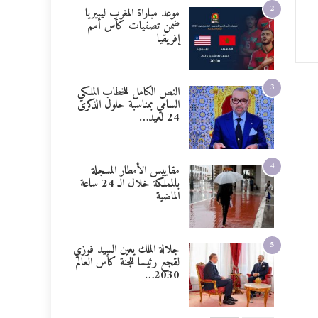
2
موعد مباراة المغرب ليبيريا
ضمن تصفيات كأس أمم
إفريقيا
3
النص الكامل للخطاب الملكي
السامي بمناسبة حلول الذكرى
24 لعيد…
4
مقاييس الأمطار المسجلة
بالمملكة خلال الـ 24 ساعة
الماضية
5
جلالة الملك يعين السيد فوزي
لقجع رئيسا للجنة كأس العالم
2030…