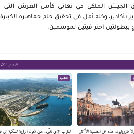
ق الجيش الملكي في نهائي كأس العرش التي تق
ملعب الكبير بأكادير، وكله أمل في تحقيق حلم جماهيره الكبير
ببطولتين احترافيتين لموسمين.
المزيد عن المؤلف
افتتاحية
لا فنزويليون: هذه هي الجنسية الأكثر
المغرب الذي تغيّر.. حين تتحول الرؤية الملكية إلى قو