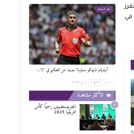
رر
أخبار الرياضة
ة في
أونديانو مايينكو مسؤولا جديدا عن التحكيم في “لا…
السابق
التالي
1 من 1٬426
الأكثر مشاهدة
1
المغربيستضيف رسميًا كأس
افريقيا 2025
ة