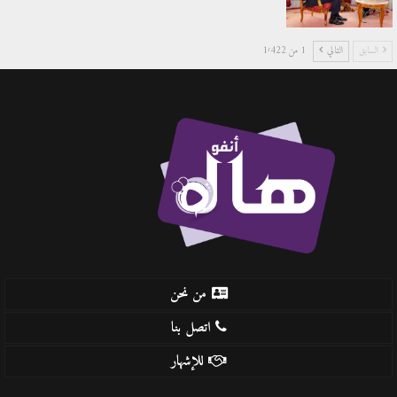
السابق
التالي
1 من 1٬422
من نحن
اتصل بنا
للإشهار