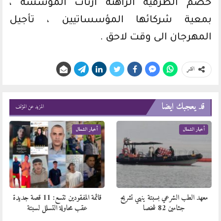
خضم الظرفية الراهنة ارتأت المؤسسة ،
بمعية شركائها المؤسساتيين ، تأجيل
المهرجان الى وقت لاحق .
انشر
قد يعجبك ايضا
المزيد عن المؤلف
أخبار الشمال
أخبار الشمال
معهد الطب الشرعي بسبتة ينهي تشريح
قائمة المفقودين تتسع: 11 قصة جديدة
جثامين 82 شخصا
عقب محاولة التسلل لسبتة