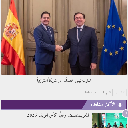
المغرب ليس خصماً… بل شريكاً استراتيجياً
السابق
التالي
1 من 1٬422
الأكثر مشاهدة
1
المغربيستضيف رسميًا كأس افريقيا 2025