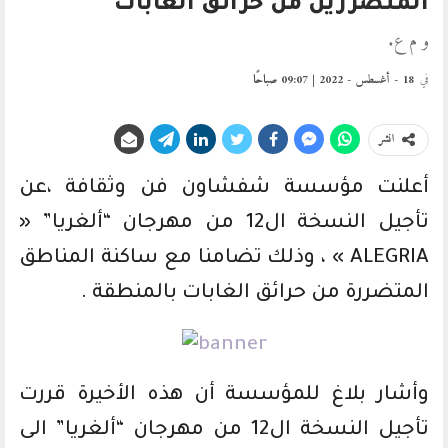
المتضررين من حرائق الغابات
و م ع.
في
18 - أغسطس - 2022 | 09:07 صباحًا
انشر
أعلنت مؤسسة شفشاون فن وثقافة ،عن
تأجيل النسخة ال12 من مهرجان “ألغريا” «
ALEGRIA » ، وذلك تضامنا مع ساكنة المناطق
المتضررة من حرائق الغابات بالمنطقة .
وأشار بلاغ للمؤسسة أن هذه الأخيرة قررت
تأجيل النسخة ال12 من مهرجان “ألغريا” الى