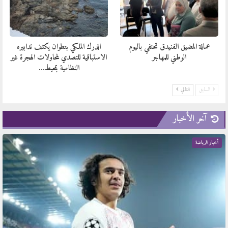
عمالة المضيق الفنيدق تحتفي باليوم
الدرك الملكي بتطوان يكثف تدابيره
الوطني للمهاجر
الاستباقية للتصدي لمحاولات الهجرة غير
النظامية بمحيط…
السابق
التالي
آخر الأخبار
أخبار الرياضة