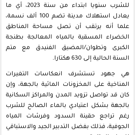
للشرب سنويا ابتداء من سنة 2023، أي ما
يعادل استهلاك مدينة تضم 100 ألف نسمة،
علما أنه يرتقب أن تصل مساحة المناطق
الخضراء المسقية بالمياه المعالجة بطنجة
الكبرى وتطوان/المضيق الفنيدق مع متم
السنة الحالية إلى 630 هكتارا.
هي جهود تستشرف انعكاسات التغيرات
المناخية على المخزونات المائية بالجهة، وإن
كان قد تواصل تزويد المدن والمراكز السكانية
بالجهة بشكل اعتيادي بالماء الصالح للشرب
رغم تراجع حقينة السدود وفرشات المياه
الجوفية، فذلك بفضل التدبير الجيد والاستباقي