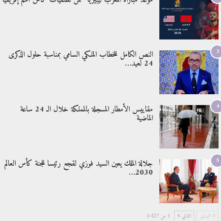
موعد مباراة المغرب ليبيريا ضمن تصفيات كأس أمم إفريقيا
3
النص الكامل للخطاب الملكي السامي بمناسبة حلول الذكرى
24 لعيد…
4
مقاييس الأمطار المسجلة بالمملكة خلال الـ 24 ساعة
الماضية
5
جلالة الملك يعين السيد فوزي لقجع رئيسا للجنة كأس العالم
2030…
السابق
التالي
1 من 1٬427