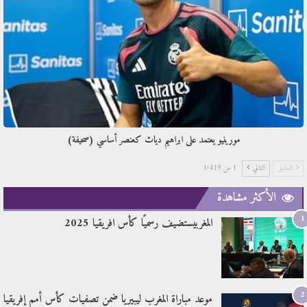
مورينيو يعتمد على ابراهيم دياث كعنصر أساسي (صحيفة)
السابق
التالي
1 من 1٬419
الأكثر مشاهدة
1
المغربيستضيف رسميًا كأس افريقيا 2025
2
موعد مباراة المغرب ليبيريا ضمن تصفيات كأس أمم إفريقيا