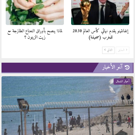
إنفانتينو يقدم نهائي كأس العالم 2030
لماذا ينصح بأوراق النعناع الطازجة مع
للمغرب (صحيفة)
زيت الزيتون ؟
السابق
التالي
آخر الأخبار
أخبار الشمال