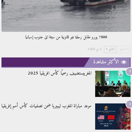
7000 يورو مقابل رحلة غير قانونية من سبتة الى جنوب إسبانيا
السابق
التالي
1 من 1٬425
الأكثر مشاهدة
1
المغربيستضيف رسميًا كأس افريقيا 2025
2
موعد مباراة المغرب ليبيريا ضمن تصفيات كأس أمم إفريقيا