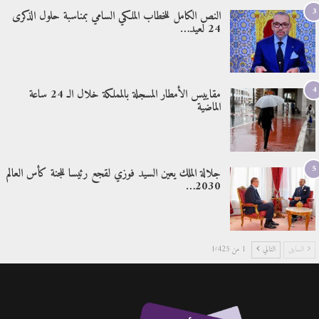
3
النص الكامل للخطاب الملكي السامي بمناسبة حلول الذكرى
24 لعيد…
4
مقاييس الأمطار المسجلة بالمملكة خلال الـ 24 ساعة
الماضية
5
جلالة الملك يعين السيد فوزي لقجع رئيسا للجنة كأس العالم
2030…
السابق
التالي
1 من 1٬425