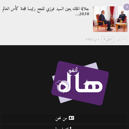
5
جلالة الملك يعين السيد فوزي لقجع رئيسا للجنة كأس العالم
2030…
السابق
التالي
1 من 1٬422
من نحن