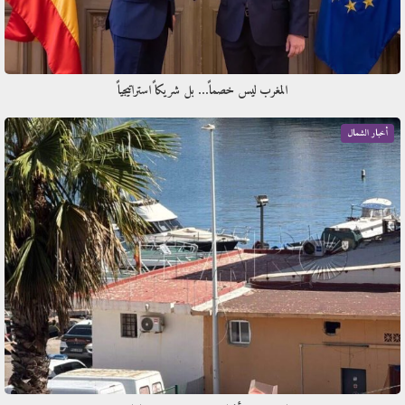
المغرب ليس خصماً… بل شريكاً استراتيجياً
أخبار الشمال