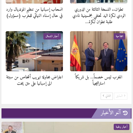
تطوان.. النسخة الثالثة من الدوري
انسحاب إسبانيا من تنظيم المونديال وارد
الودي لكرة اليد تحتفي بخمسينية نادي
في حال إسناد النهائي للمغرب (مسؤول)
طلبة تطوان لكرة…
افتتاحية
أخبار الشمال
المغرب ليس خصماً… بل شريكاً
اعتراض محاولة تهريب أشخاص من سبتة
استراتيجياً
الى إسبانيا على متن يخت
السابق
التالي
آخر الأخبار
أخبار وطنية