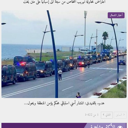
اعتراض محاولة تهريب أشخاص من سبتة الى إسبانيا على متن يخت
أخبار الشمال
هدوء بالفنيدق: انتشار أمني استباقي محكم يؤمن المنطقة ويحول…
السابق
التالي
1 من 1٬422
الأكثر مشاهدة