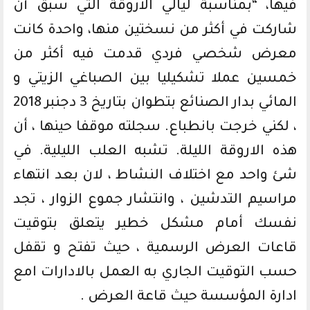
فيها، “بمناسبة ليالي الأروقة التي سبق أن
شاركت في أكثر من نسختين منها، واحدة كانت
معرض شخصي فردي قدمت فيه أكثر من
خمسين عملا تشكيليا بين الصباغي الزيتي و
المائي بدار الصنائع بتطوان بتاريخ 3 دجنبر 2018
، لكني خرجت بانطباع. سجلته موقفا حينها ، أن
هذه الاروقة الليلة. تشبه العلب الليلية. في
شئ واحد مع اختلاف النشاط ، لان بعد انتهاء
مراسيم التدشين ، وانتشار جموع الزوار ، تجد
نفسك أمام مشكل خطير يتعلق بتوقيت
قاعات العرض الرسمية ، حيث تفتح و تقفل
حسب التوقيت الجاري به العمل بالادارات امع
ادارة المؤسسة حيث قاعة العرض .