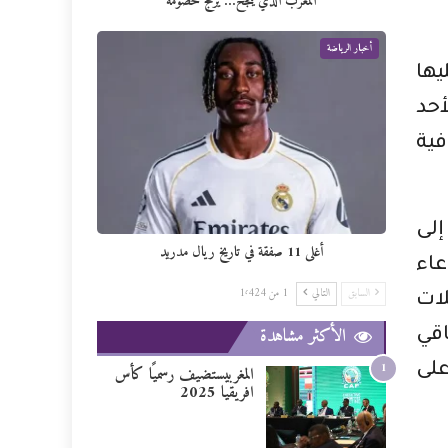
المغرب الذي ينجح… يزعج خصومه
أخبار الرياضة
يها
يخضع لأحد
فية
إلى
أغلى 11 صفقة في تاريخ ريال مدريد
عاء
السابق
التالي
1 من 1٬424
لات
الأكثر مشاهدة
قي
1
على
المغربيستضيف رسميًا كأس
افريقيا 2025