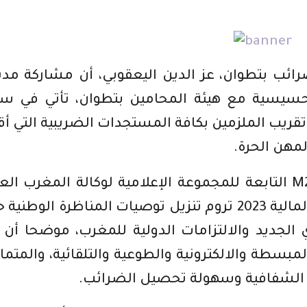
ضرائب بتطوان، عز الدين اليعقوبي، أن مشاركة مدي
تحسيسية مع هيئة المحامين بتطوان، تأتي في س
قريب الملزمين بكافة المستجدات الضريبية التي أق
وأضاف اليعقوبي، في تصريحه لقناة M24 التابعة للمجموعة الإعلامية لوكالة المغرب ا
للأنباء، أن المستجدات الجديدة لقانون المالية 2023 تروم تنزيل توصيات المناظرة الوط
ي الجديد والالتزامات الدولية للمغرب، موضحا أن 
بسطة والالكترونية والطوعية والتلقائية، والمتما
 الشفافية وسهولة تحصيل الضرائب.