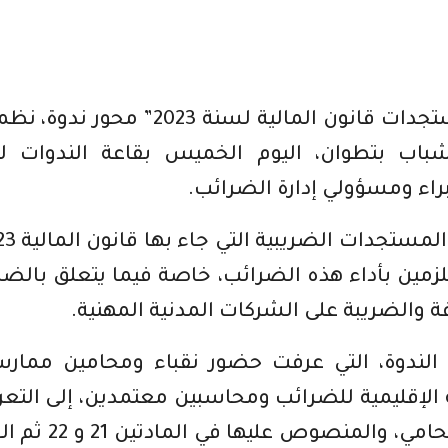
شكل موضوع “الملف الضريبي وفق مستجدات قانون المالية لسنة 2023” محور
باب بتطوان، اليوم الخميس بقاعة الندوات للد
اء ومسؤولي إدارة الضرائب.
مين بأداء هذه الضرائب، خاصة فيما يتعلق بالضر
 والضريبة على الشركات المدنية المهنية.
لندوة، التي عرفت حضور نقباء ومحامين ممارس
 الإقليمية للضرائب ومحاسبين معتمدين، إلى التع
بالضريبة على الدخل التي يخضع لها المحامي، والمنصوص 