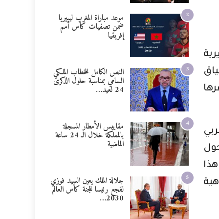
2
موعد مباراة المغرب ليبيريا
ضمن تصفيات كأس أمم
إفريقيا
رية
3
النص الكامل للخطاب الملكي
ياق
السامي بمناسبة حلول الذكرى
24 لعيد…
رها
4
مقاييس الأمطار المسجلة
لعربي
بالمملكة خلال الـ 24 ساعة
الماضية
نية حول
هذا
5
جلالة الملك يعين السيد فوزي
هية
لقجع رئيسا للجنة كأس العالم
2030…