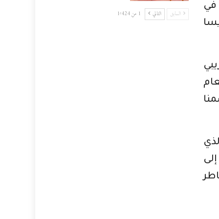
في
السابق
التالي
1 من 1٬424
يسا
يبي
 العام
منا
 المقتضيات الجديدة التي جاء بها قانون المالية 2023، الذي
إلى
طر