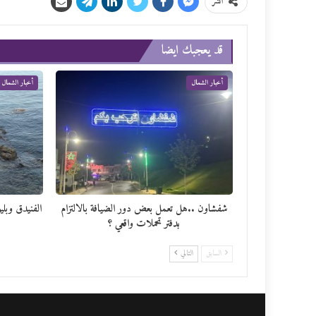
انشر
قد يعجبك ايضا
أخبار الشمال
أخبار الشمال
شفشاون ..هل تعمل بعض دور الضيافة بالالتزام
الفنيدق وبليو
بدفتر تحملات واقعي ؟
السابق
التالي