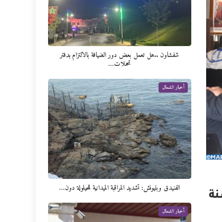
شفشاون ..هل تعمل بعض دور الضيافة بالالتزام بدفتر
تحملات…
أخبار الشمال
الفنيدق وبليونش: تشديد المراقبة الميدانية للحيلولة دون…
نة
أخبار الشمال