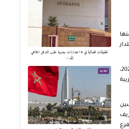
 ندوة، نظمتها
ار
تحقيقات قضائية في 6 اعتداءات جنسية عقب التدفق الجماعي
إلى…
وتهدف هذه الفعالية إلى تبسيط وشرح المستجدات الضريبية التي جاء بها قانون المالية 2023،
افتتاحية
يبة
ين
ريف
عليها في المادتين 21 و 22 ثم الفرع