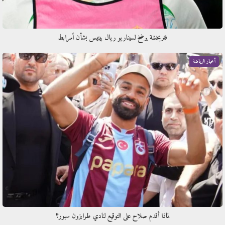
فنربخشة يرضخ لسيناريو ريال بيتيس بشأن أمرابط
أخبار الرياضة
لماذا أقدم صلاح على التوقيع لنادي طرابزون سبور؟