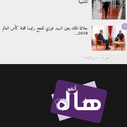
الماضية
5
جلالة الملك يعين السيد فوزي لقجع رئيسا للجنة كأس العالم
2030…
السابق
التالي
1 من 1٬420